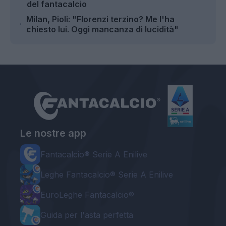
del fantacalcio
Milan, Pioli: "Florenzi terzino? Me l'ha
chiesto lui. Oggi mancanza di lucidità"
Le nostre app
Fantacalcio® Serie A Enilive
Leghe Fantacalcio® Serie A Enilive
EuroLeghe Fantacalcio®
Guida per l'asta perfetta