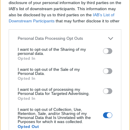
disclosure of your personal information by third parties on the
ciò nasce nel derby, la partita più importante.
IAB’s list of downstream participants. This information may
Se due squadre giocano nella stessa città
also be disclosed by us to third parties on the
IAB’s List of
Downstream Participants
that may further disclose it to other
saranno sempre divise. A Londra ci sono più
third parties.
squadre avversarie tra loro: ad esempio il
Chelsea è il più grande rivale del Tottenham.
Personal Data Processing Opt Outs
Poi c’è l’Arsenal, il Fulham. A Milano c’è Inter-
I want to opt-out of the Sharing of my
personal data.
Milan. So bene quanto sia importante il derby
Opted In
per i nostri tifosi: è una partita che supera per
I want to opt-out of the Sale of my
importanza tutte le altre. Sto aspettando il mio
Personal Data.
primo derby, vorrei sentire questa atmosfera».
Opted In
I want to opt-out of processing my
Gol a Manchester?
Personal Data for Targeted Advertising.
Opted In
«Rivedo sempre me stesso, concentrato, che
I want to opt-out of Collection, Use,
Retention, Sale, and/or Sharing of my
prende una decisione con mente
molto
Personal Data that Is Unrelated with the
Purposes for which it was collected.
fredda. Però sono una persona che ha
Opted Out