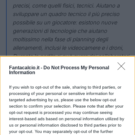
precisi, come quelli fisici, tecnici. Aiutano a
sviluppare un quadro tecnico il più preciso
possibile su un giocatore: esistono nuove
generazioni di tecnologie che aiutano
moltissimo nella fase di planning degli
allenamenti, inclusi le videocamere e i droni,
Durante la partita si può avere dai collaboratori
le giuste indicazioni per
incidere sull’esito della
Fantacalcio.it -
Do Not Process My Personal
Information
gara».
Intervista a Sheva sul derby
If you wish to opt-out of the sale, sharing to third parties, or
processing of your personal or sensitive information for
targeted advertising by us, please use the below opt-out
Lei è stato a Milano, Londra e ora è a
section to confirm your selection. Please note that after your
Genova. Come si vivono le città divise dai
opt-out request is processed you may continue seeing
derby?
interest-based ads based on personal information utilized by
us or personal information disclosed to third parties prior to
your opt-out. You may separately opt-out of the further
«Direi che c’è tanta passione, e tanta rivalità: