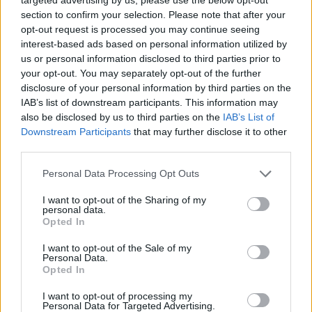
section to confirm your selection. Please note that after your
Per il resto scelte definite in difesa, sarà Gallo ad
opt-out request is processed you may continue seeing
interest-based ads based on personal information utilized by
agire da terzino sinistro. Gaspar al fianco di
us or personal information disclosed to third parties prior to
Baschirotto per completare la difesa.
your opt-out. You may separately opt-out of the further
disclosure of your personal information by third parties on the
Torino-Lecce, la probabile formazione dei
IAB’s list of downstream participants. This information may
salentini
also be disclosed by us to third parties on the
IAB’s List of
Downstream Participants
that may further disclose it to other
Lecce (4-2-3-1)
: Falcone; Guilbert, Baschirotto,
third parties.
Gaspar, Gallo; Ramadani, Pierret; Tete Morente,
Personal Data Processing Opt Outs
Oudin, Pierotti; Krstovic.
I want to opt-out of the Sharing of my
personal data.
Opted In
I want to opt-out of the Sale of my
Personal Data.
Opted In
I want to opt-out of processing my
Personal Data for Targeted Advertising.