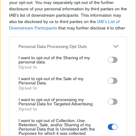
your opt-out. You may separately opt-out of the further
disclosure of your personal information by third parties on the
IAB’s list of downstream participants. This information may
also be disclosed by us to third parties on the
IAB’s List of
Downstream Participants
that may further disclose it to other
third parties.
Personal Data Processing Opt Outs
I want to opt-out of the Sharing of my
personal data.
Opted In
I want to opt-out of the Sale of my
Personal Data.
Opted In
I want to opt-out of processing my
Acquistalo su Amazon
Personal Data for Targeted Advertising.
Opted In
Tutto questo, e molto altro, è Massimiliano
I want to opt-out of Collection, Use,
Retention, Sale, and/or Sharing of my
Allegri. Ed è il motivo per cui un attento
Personal Data that Is Unrelated with the
Purposes for which it was collected.
osservatore di Palazzo come Giuseppe