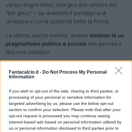
verso i dogmi tattici, allergico alla retorica del
“bel gioco” – sia diventato il paradigma di
un’epoca in cui la sostanza batte la forma.
La vittoria, anche minima, diventa
simbolo di un
pragmatismo politico e sociale
che permea il
discorso pubblico.
Ma
“A corto muso”
è anche una galleria di
Fantacalcio.it -
Do Not Process My Personal
personaggi: allenatori, dirigenti, tifosi e giornalisti
Information
che rappresentano, a loro modo, le varie
correnti ideologiche del calcio-politica. Falci
If you wish to opt-out of the sale, sharing to third parties, or
processing of your personal or sensitive information for
costruisce un parallelismo costante tra la
targeted advertising by us, please use the below opt-out
dialettica sportiva e quella partitica, tra
section to confirm your selection. Please note that after your
spogliatoio e Parlamento, tra panchina e
opt-out request is processed you may continue seeing
interest-based ads based on personal information utilized by
leadership istituzionale.
us or personal information disclosed to third parties prior to