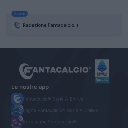
Autore
Redazione Fantacalcio.it
Le nostre app
Fantacalcio® Serie A Enilive
Leghe Fantacalcio® Serie A Enilive
EuroLeghe Fantacalcio®