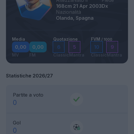
Altezza
Nato il
Piede
168cm
21 Apr 2003
Dx
Nazionalità
Olanda, Spagna
Media
Quotazione
FVM
/ 1000
0,00
0,00
6
5
10
9
MV
FM
Classic
Mantra
Classic
Mantra
Statistiche 2026/27
Partite a voto
0
Gol
0