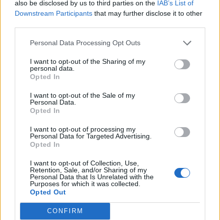
also be disclosed by us to third parties on the
IAB’s List of
Downstream Participants
that may further disclose it to other
third parties.
Personal Data Processing Opt Outs
I want to opt-out of the Sharing of my
personal data.
Opted In
I want to opt-out of the Sale of my
Personal Data.
Opted In
Classic
Mantra
I want to opt-out of processing my
Personal Data for Targeted Advertising.
Opted In
Andamento FantaValore di Mercato
I want to opt-out of Collection, Use,
Retention, Sale, and/or Sharing of my
Personal Data that Is Unrelated with the
Purposes for which it was collected.
9
9
MAX
Opted Out
9
MIN
FVM attuale
CONFIRM