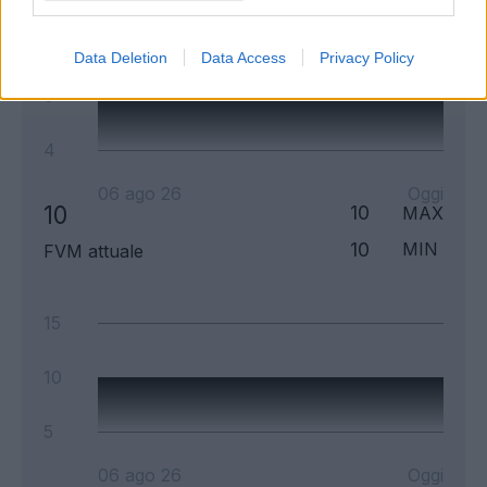
14
Data Deletion
Data Access
Privacy Policy
9
4
06 ago 26
Oggi
10
10
MAX
10
MIN
FVM attuale
15
10
5
06 ago 26
Oggi