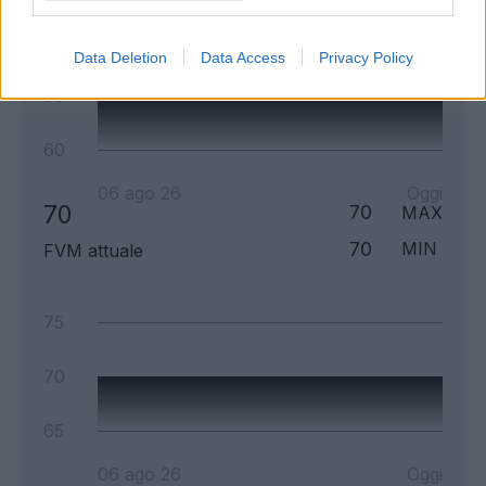
70
Data Deletion
Data Access
Privacy Policy
65
60
06 ago 26
Oggi
70
70
MAX
70
MIN
FVM attuale
75
70
65
06 ago 26
Oggi