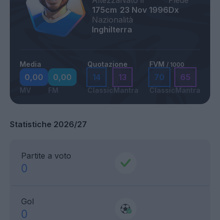
Altezza
Nato il
Piede
175cm
23 Nov 1996
Dx
Nazionalità
Inghilterra
Media
Quotazione
FVM
/ 1000
0,00
0,00
14
13
70
65
MV
FM
Classic
Mantra
Classic
Mantra
Statistiche 2026/27
Partite a voto
0
Gol
0