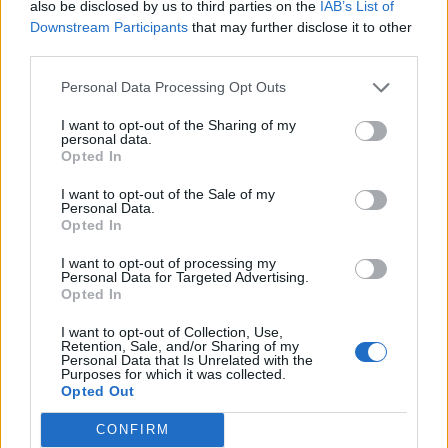
also be disclosed by us to third parties on the
IAB’s List of
Downstream Participants
that may further disclose it to other
third parties.
Personal Data Processing Opt Outs
I want to opt-out of the Sharing of my
personal data.
Opted In
I want to opt-out of the Sale of my
Personal Data.
Opted In
Classic
Mantra
I want to opt-out of processing my
Personal Data for Targeted Advertising.
Opted In
Andamento FantaValore di Mercato
I want to opt-out of Collection, Use,
Retention, Sale, and/or Sharing of my
Personal Data that Is Unrelated with the
Purposes for which it was collected.
65
65
MAX
Opted Out
65
MIN
FVM attuale
CONFIRM