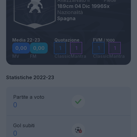
Altezza
Nato il
Piede
189cm
04 Dic 1996
Sx
Nazionalità
Spagna
Media 22-23
Quotazione
FVM
/ 1000
0,00
0,00
1
1
1
1
MV
FM
Classic
Mantra
Classic
Mantra
Statistiche 2022-23
Partite a voto
0
Gol subiti
0