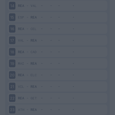
REA
-
VAL
14
ESP
-
REA
15
REA
-
CEL
16
VAL
-
REA
17
REA
-
CAD
18
MAI
-
REA
19
REA
-
ELC
20
VIL
-
REA
21
REA
-
GET
22
ATH
-
REA
23