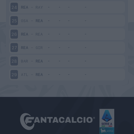
REA
-
RAY
24
OSA
-
REA
25
REA
-
REA
26
REA
-
GIR
27
BAR
-
REA
28
ATL
-
REA
29