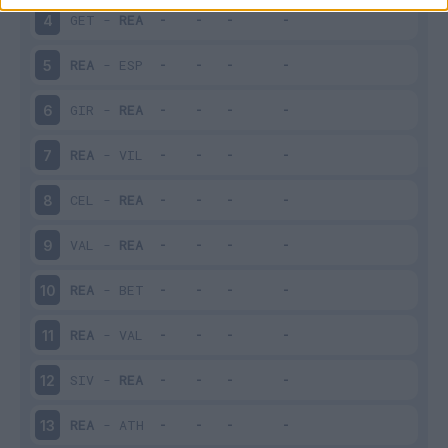
GET
-
REA
4
REA
-
ESP
5
GIR
-
REA
6
REA
-
VIL
7
CEL
-
REA
8
VAL
-
REA
9
REA
-
BET
10
REA
-
VAL
11
SIV
-
REA
12
REA
-
ATH
13