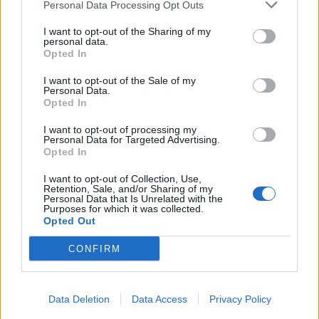
Personal Data Processing Opt Outs
Infortunato
0 - 0
%
I want to opt-out of the Sharing of my
personal data.
Inutilizzato
29 - 100
%
Opted In
I want to opt-out of the Sale of my
Personal Data.
Opted In
I want to opt-out of processing my
Personal Data for Targeted Advertising.
Opted In
Scarica riepilogo
Scarica
stagionale
I want to opt-out of Collection, Use,
Retention, Sale, and/or Sharing of my
Personal Data that Is Unrelated with the
Purposes for which it was collected.
Giornata
Voto
FV
Entrato
Uscito
Bonus/Malus
Opted Out
REA
-
BAR
1
CONFIRM
ELC
-
REA
2
Data Deletion
Data Access
Privacy Policy
REA
-
ATL
3