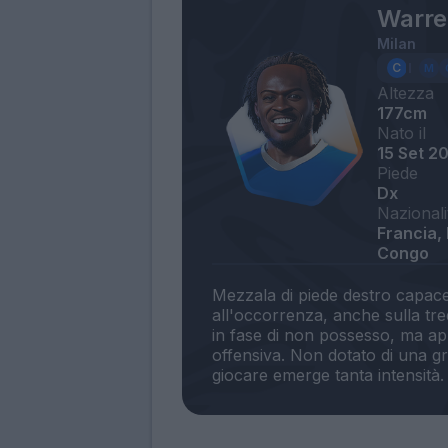
Warre
Milan
Altezza
177cm
Nato il
15 Set 2
Piede
Dx
Nazionali
Francia,
Congo
Mezzala di piede destro capace
all'occorrenza, anche sulla tr
in fase di non possesso, ma a
offensiva. Non dotato di una g