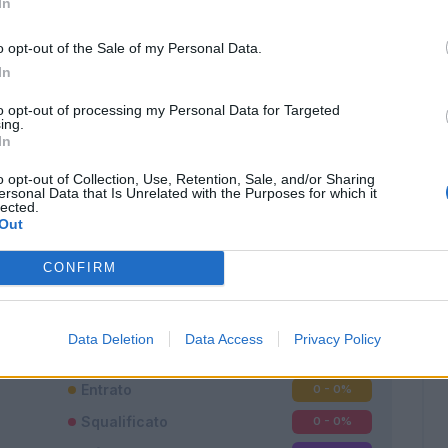
In
o opt-out of the Sale of my Personal Data.
In
to opt-out of processing my Personal Data for Targeted
ing.
In
o opt-out of Collection, Use, Retention, Sale, and/or Sharing
ersonal Data that Is Unrelated with the Purposes for which it
lected.
Out
Classic
Mantra
CONFIRM
Data Deletion
Data Access
Privacy Policy
Titolare
0 - 0
%
Entrato
0 - 0
%
Squalificato
0 - 0
%