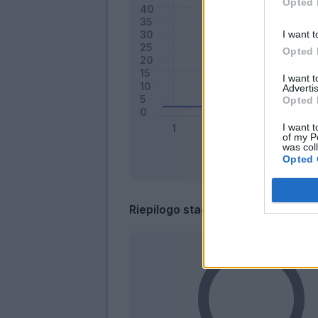
Opted 
I want t
Opted 
I want 
Advertis
Opted 
I want t
of my P
was col
Opted 
Riepilogo stagione