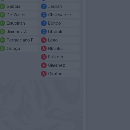
Gabbia
Jashari
De Winter
Chukwueze
Estupinan
Bondo
Jimenez A.
Liberali
Terracciano F.
Leao
Odogu
Nkunku
Fullkrug
Gimenez
Okafor