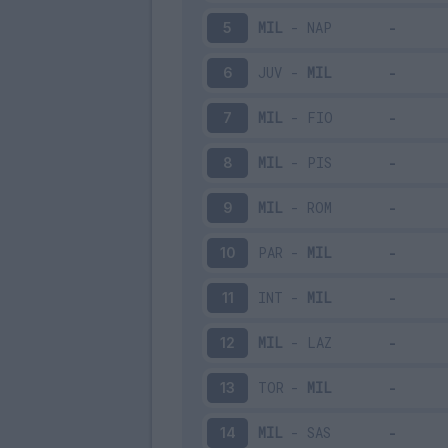
MIL
-
NAP
5
JUV
-
MIL
6
MIL
-
FIO
7
MIL
-
PIS
8
MIL
-
ROM
9
PAR
-
MIL
10
INT
-
MIL
11
MIL
-
LAZ
12
TOR
-
MIL
13
MIL
-
SAS
14