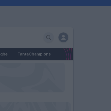
eghe
FantaChampions