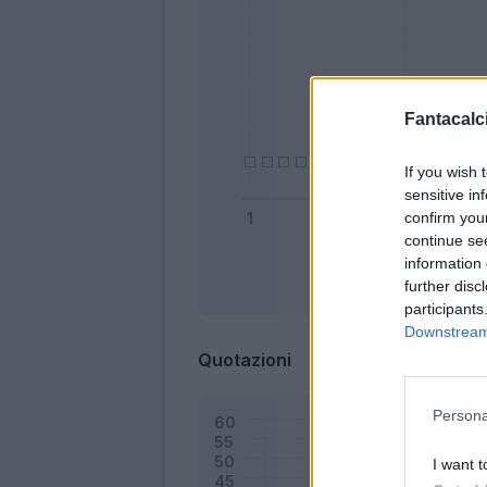
Fantacalci
If you wish 
sensitive in
confirm you
continue se
information 
Bonus
further disc
participants
Downstream 
Quotazioni
Persona
I want t