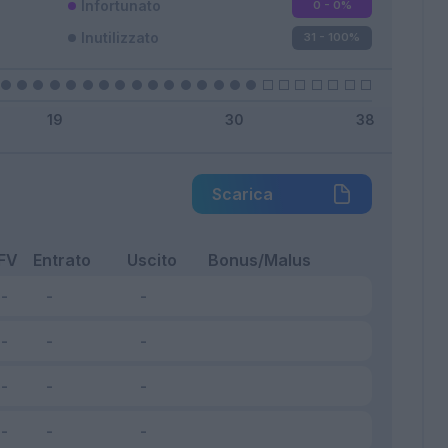
Infortunato
0 - 0
%
Inutilizzato
31 - 100
%
Scarica
FV
Entrato
Uscito
Bonus/Malus