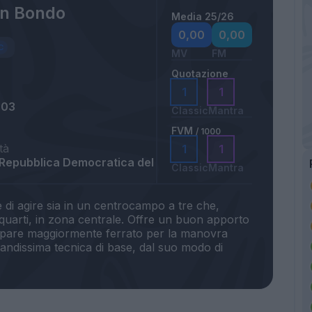
n Bondo
Media 25/26
0,00
0,00
MV
FM
Quotazione
1
1
003
Classic
Mantra
FVM
/ 1000
tà
1
1
 Repubblica Democratica del
Classic
Mantra
 di agire sia in un centrocampo a tre che,
equarti, in zona centrale. Offre un buon apporto
ppare maggiormente ferrato per la manovra
randissima tecnica di base, dal suo modo di