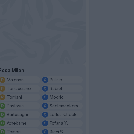
Rosa Milan
Maignan
Pulisic
Terracciano
Rabiot
Torriani
Modric
Pavlovic
Saelemaekers
Bartesaghi
Loftus-Cheek
Athekame
Fofana Y.
Tomori
Ricci S.