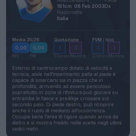
Altezza
Nato il
Piede
181cm
08 Feb 2003
Dx
Nazionalità
Italia
Media 25/26
Quotazione
FVM
/ 1000
0,00
0,00
1
1
1
1
MV
FM
Classic
Mantra
Classic
Mantra
Esterno di centrocampo dotato di velocità e
tecnica, abile nell’inserimento palla al piede è
capace di smarcarsi sia in piazza che in
profondità, arrivando ad essere pericoloso
soprattutto in zone di rifinitura.può giocare su
entrambe le fasce e predilige crossare sul
secondo palo. Di piede destro, può ricoprire
anche il ruolo di mediano all’occorrenza.
Occupa bene l’area di rigore quando arriva da
dietro e si mostra freddo nelle scelte negli ultimi