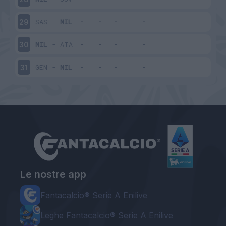
SAS
-
MIL
29
MIL
-
ATA
30
GEN
-
MIL
31
Le nostre app
Fantacalcio® Serie A Enilive
Leghe Fantacalcio® Serie A Enilive