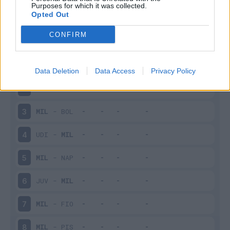
Purposes for which it was collected.
Scarica riepilogo
Scarica
Opted Out
stagionale
CONFIRM
Giornata
Voto
FV
Entrato
Uscito
Bonus/Malus
MIL
-
CRE
1
Data Deletion
Data Access
Privacy Policy
LEC
-
MIL
2
MIL
-
BOL
3
UDI
-
MIL
4
MIL
-
NAP
5
JUV
-
MIL
6
MIL
-
FIO
7
MIL
-
PIS
8