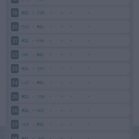
MIL
-
COM
19
PIS
-
MIL
20
MIL
-
PAR
21
CRE
-
MIL
22
MIL
-
INT
23
LAZ
-
MIL
24
MIL
-
TOR
25
MIL
-
UDI
26
VER
-
MIL
27
MIL
-
JUV
28