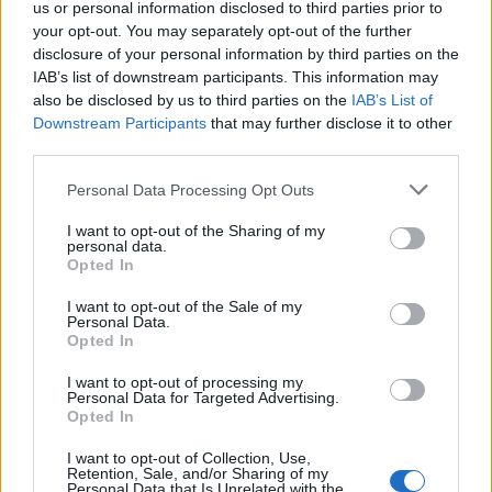
us or personal information disclosed to third parties prior to
your opt-out. You may separately opt-out of the further
disclosure of your personal information by third parties on the
Classic
Mantra
IAB’s list of downstream participants. This information may
also be disclosed by us to third parties on the
IAB’s List of
Downstream Participants
that may further disclose it to other
Riepilogo stagione
third parties.
Personal Data Processing Opt Outs
Titolare
0 - 0
%
Entrato
0 - 0
%
I want to opt-out of the Sharing of my
personal data.
Squalificato
0 - 0
%
Opted In
Infortunato
0 - 0
%
I want to opt-out of the Sale of my
Personal Data.
Inutilizzato
31 - 100
%
Opted In
I want to opt-out of processing my
Personal Data for Targeted Advertising.
Opted In
I want to opt-out of Collection, Use,
Retention, Sale, and/or Sharing of my
Personal Data that Is Unrelated with the