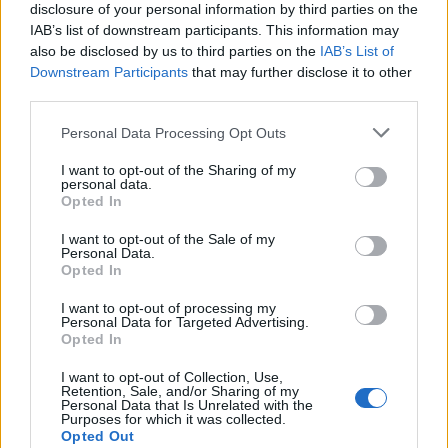
disclosure of your personal information by third parties on the
IAB’s list of downstream participants. This information may
Riepilogo stagione
also be disclosed by us to third parties on the
IAB’s List of
Downstream Participants
that may further disclose it to other
Titolare
third parties.
5 - 16
%
Entrato
17 - 54
%
Personal Data Processing Opt Outs
Squalificato
0 - 0
%
I want to opt-out of the Sharing of my
personal data.
Infortunato
3 - 9
%
Opted In
Inutilizzato
6 - 19
%
I want to opt-out of the Sale of my
Personal Data.
Opted In
I want to opt-out of processing my
Personal Data for Targeted Advertising.
Opted In
I want to opt-out of Collection, Use,
Scarica riepilogo
Retention, Sale, and/or Sharing of my
Scarica
Personal Data that Is Unrelated with the
stagionale
Purposes for which it was collected.
Opted Out