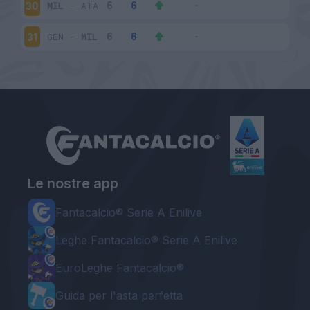
MIL
-
ATA
30
GEN
-
MIL
31
Le nostre app
Fantacalcio® Serie A Enilive
Leghe Fantacalcio® Serie A Enilive
EuroLeghe Fantacalcio®
Guida per l'asta perfetta