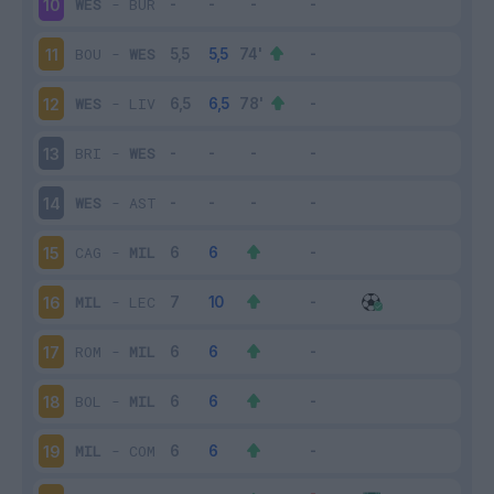
WES
-
BUR
10
BOU
-
WES
11
WES
-
LIV
12
BRI
-
WES
13
WES
-
AST
14
CAG
-
MIL
15
MIL
-
LEC
16
ROM
-
MIL
17
BOL
-
MIL
18
MIL
-
COM
19