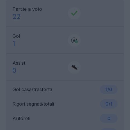
Partite a voto
22
Gol
1
Assist
0
Gol casa/trasferta
1/0
Rigori segnati/totali
0/1
Autoreti
0