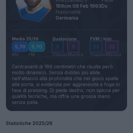
Altezza
Nato il
Piede
189cm
09 Feb 1993
Dx
Nazionalità
Germania
Media 25/26
Quotazione
FVM
/ 1000
5,70
5,70
5
5
22
22
MV
FM
Classic
Mantra
Classic
Mantra
Centravanti di 189 centimetri che risulta però
molto dinamico. Senza dubbio più abile
nell'attacco alla profondità che nel gioco spalle
alla porta, si evidenzia per aggressività e foga in
fase di pressing. Di piede destro, non spicca per
qualità tecniche, ma offre una grossa mano
Statistiche 2025/26