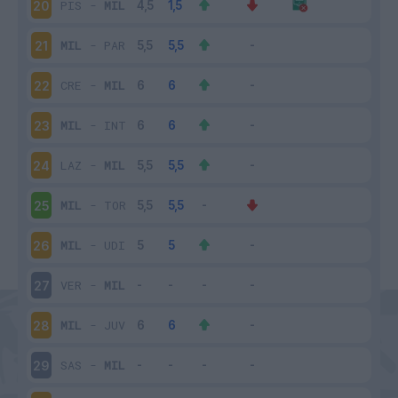
PIS
-
MIL
20
MIL
-
PAR
21
CRE
-
MIL
22
MIL
-
INT
23
LAZ
-
MIL
24
MIL
-
TOR
25
MIL
-
UDI
26
VER
-
MIL
27
MIL
-
JUV
28
SAS
-
MIL
29