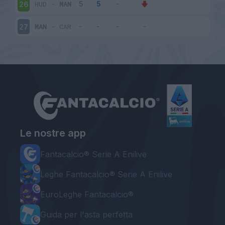
HUD
-
MAN
26
MAN
-
CAR
27
Le nostre app
Fantacalcio® Serie A Enilive
Leghe Fantacalcio® Serie A Enilive
EuroLeghe Fantacalcio®
Guida per l'asta perfetta