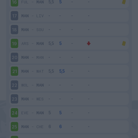
FUL
-
MAN
16
MAN
-
LIV
17
MAN
-
SOU
18
ARS
-
MAN
19
MAN
-
MAN
20
MAN
-
WAT
21
WOL
-
MAN
22
MAN
-
WES
23
EVE
-
MAN
24
MAN
-
CHE
25