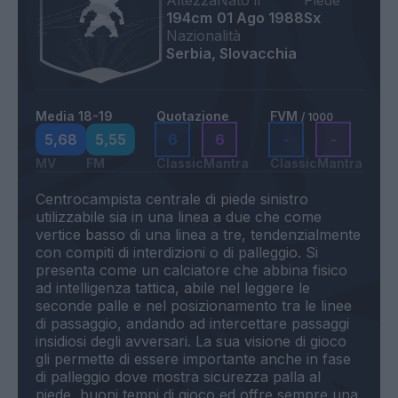
Altezza
Nato il
Piede
194cm
01 Ago 1988
Sx
Nazionalità
Serbia, Slovacchia
Media 18-19
Quotazione
FVM
/ 1000
5,68
5,55
6
6
-
-
MV
FM
Classic
Mantra
Classic
Mantra
Centrocampista centrale di piede sinistro
utilizzabile sia in una linea a due che come
vertice basso di una linea a tre, tendenzialmente
con compiti di interdizioni o di palleggio. Si
presenta come un calciatore che abbina fisico
ad intelligenza tattica, abile nel leggere le
seconde palle e nel posizionamento tra le linee
di passaggio, andando ad intercettare passaggi
insidiosi degli avversari. La sua visione di gioco
gli permette di essere importante anche in fase
di palleggio dove mostra sicurezza palla al
piede, buoni tempi di gioco ed offre sempre una