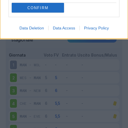
CONFIRM
Data Deletion
Data Access
Privacy Policy
Scarica riepilogo
Scarica
stagionale
Giornata
Voto
FV
Entrato
Uscito
Bonus/Malus
MAN
-
WOL
1
WES
-
MAN
2
MAN
-
NEW
3
CHE
-
MAN
4
MAN
-
EVE
5