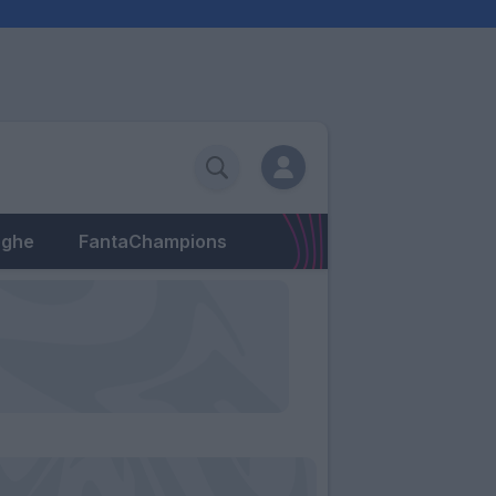
eghe
FantaChampions