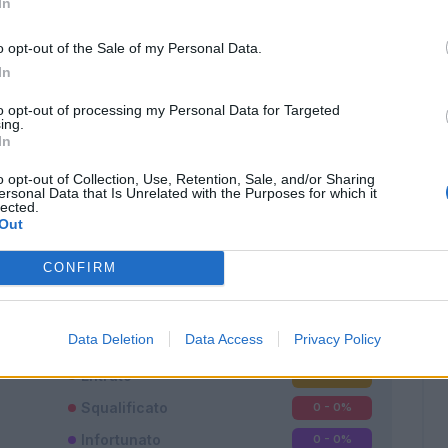
In
o opt-out of the Sale of my Personal Data.
In
to opt-out of processing my Personal Data for Targeted
ing.
In
o opt-out of Collection, Use, Retention, Sale, and/or Sharing
ersonal Data that Is Unrelated with the Purposes for which it
lected.
Classic
Mantra
Out
CONFIRM
Data Deletion
Data Access
Privacy Policy
Titolare
26 - 96
%
Entrato
0 - 0
%
Squalificato
0 - 0
%
Infortunato
0 - 0
%