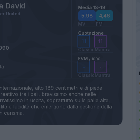
a David
Media 18-19
er United
5,98
4,46
MV
FM
Quotazione
11
11
1990
Classic
Mantra
FVM
/ 1000
tà
-
-
Classic
Mantra
nternazionale, alto 189 centimetri e di piede
reattivo tra i pali, bravissimo anche nelle
ratissimo in uscita, soprattutto sulle palle alte,
à e lucidità che emergono dalla gestione della