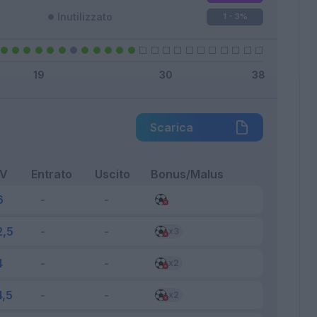
Inutilizzato
1 - 3
%
Scarica
FV
Entrato
Uscito
Bonus/Malus