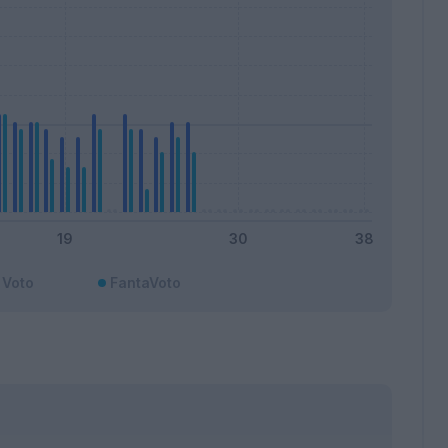
Voto
FantaVoto