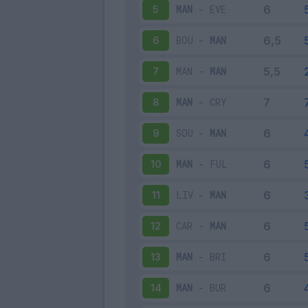
MAN
-
EVE
5
BOU
-
MAN
6
MAN
-
MAN
7
MAN
-
CRY
8
SOU
-
MAN
9
MAN
-
FUL
10
LIV
-
MAN
11
CAR
-
MAN
12
MAN
-
BRI
13
MAN
-
BUR
14