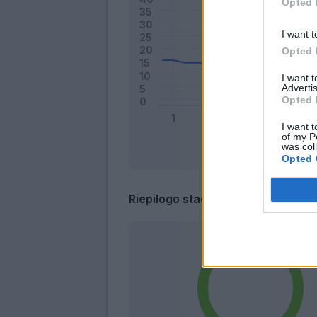
Opted 
I want t
Opted 
I want 
Advertis
Opted 
I want t
of my P
was col
Opted 
Riepilogo stagione