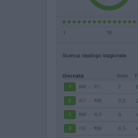
Scarica riepilogo stagionale
Giornata
Voto
MAN
-
WOL
1
WES
-
MAN
2
MAN
-
NEW
3
CHE
-
MAN
4