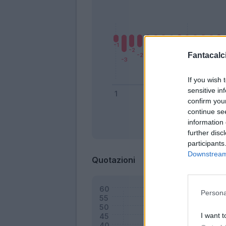
Fantacalci
If you wish 
sensitive in
confirm you
continue se
information 
Bonus
further disc
participants
Downstream 
Quotazioni
Persona
I want t