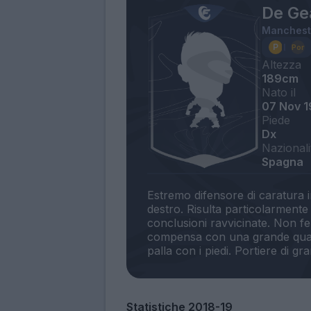
De Ge
Manchest
Altezza
189cm
Nato il
07 Nov 
Piede
Dx
Nazionali
Spagna
Estremo difensore di caratura i
destro. Risulta particolarmente 
conclusioni ravvicinate. Non fer
compensa con una grande qualit
Statistiche 2018-19