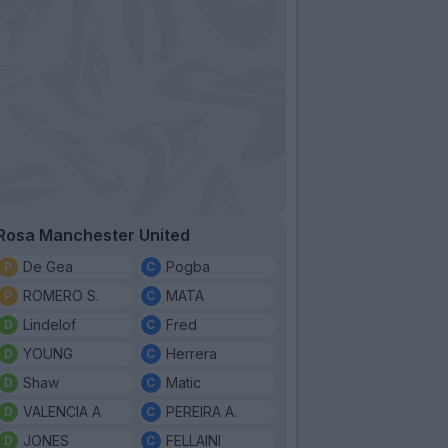
Rosa Manchester United
De Gea
Pogba
ROMERO S.
MATA
Lindelof
Fred
YOUNG
Herrera
Shaw
Matic
VALENCIA A
PEREIRA A.
JONES
FELLAINI