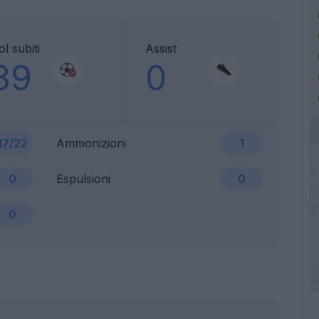
l subiti
Assist
39
0
17/22
Ammonizioni
1
0
Espulsioni
0
0