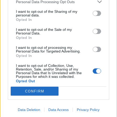
Personal Data Processing Opt Outs
Infortunato
0 - 0
%
I want to opt-out of the Sharing of my
personal data.
Inutilizzato
18 - 62
%
Opted In
I want to opt-out of the Sale of my
Personal Data.
Opted In
I want to opt-out of processing my
Personal Data for Targeted Advertising.
Opted In
Scarica riepilogo
Scarica
stagionale
I want to opt-out of Collection, Use,
Retention, Sale, and/or Sharing of my
Personal Data that Is Unrelated with the
Purposes for which it was collected.
Giornata
Voto
FV
Entrato
Uscito
Bonus/Malus
Opted Out
MAN
-
BRE
3
CONFIRM
MAN
-
ARS
4
Data Deletion
Data Access
Privacy Policy
NEW
-
MAN
5