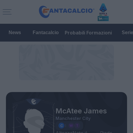
Probabili Formazioni
News
Fantacalcio
Seri
McAtee James
Manchester City