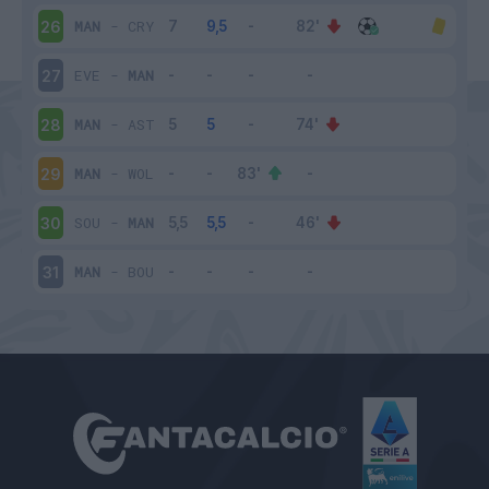
MAN
-
CRY
26
EVE
-
MAN
27
MAN
-
AST
28
MAN
-
WOL
29
SOU
-
MAN
30
MAN
-
BOU
31