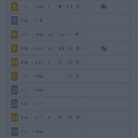
IPS
-
MAN
16
MAN
-
CHE
17
ARS
-
MAN
18
MAN
-
NEW
19
MAN
-
LIV
20
TOT
-
MAN
21
NOT
-
MAN
22
MAN
-
BRI
23
MAN
-
LEI
24
MAN
-
MAN
25