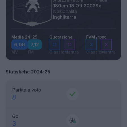
Altezza
Nato il
Piede
180cm
18 Ott 2002
Sx
Nazionalità
Inghilterra
Media 24-25
Quotazione
FVM
/ 1000
6,06
7,12
11
11
3
3
MV
FM
Classic
Mantra
Classic
Mantra
Statistiche 2024-25
Partite a voto
8
Gol
3