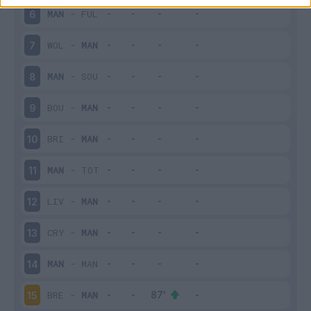
MAN
-
FUL
6
WOL
-
MAN
7
MAN
-
SOU
8
BOU
-
MAN
9
BRI
-
MAN
10
MAN
-
TOT
11
LIV
-
MAN
12
CRY
-
MAN
13
MAN
-
MAN
14
BRE
-
MAN
15