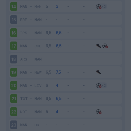
MAN
-
MAN
14
BRE
-
MAN
15
IPS
-
MAN
16
MAN
-
CHE
17
ARS
-
MAN
18
MAN
-
NEW
19
MAN
-
LIV
20
TOT
-
MAN
21
NOT
-
MAN
22
MAN
-
BRI
23