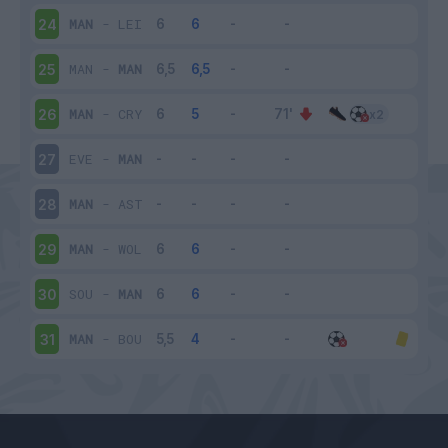
MAN
-
LEI
24
MAN
-
MAN
25
MAN
-
CRY
26
EVE
-
MAN
27
MAN
-
AST
28
MAN
-
WOL
29
SOU
-
MAN
30
MAN
-
BOU
31