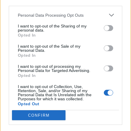
third parties.
Infortunato
0 - 0
%
Personal Data Processing Opt Outs
Inutilizzato
7 - 22
%
I want to opt-out of the Sharing of my
personal data.
Opted In
I want to opt-out of the Sale of my
Personal Data.
Opted In
Scarica riepilogo
I want to opt-out of processing my
Scarica
Personal Data for Targeted Advertising.
stagionale
Opted In
I want to opt-out of Collection, Use,
Giornata
Voto
FV
Entrato
Uscito
Bonus/Malus
Retention, Sale, and/or Sharing of my
Personal Data that Is Unrelated with the
MAN
-
IPS
1
Purposes for which it was collected.
Opted Out
WES
-
MAN
2
CONFIRM
MAN
-
BRE
3