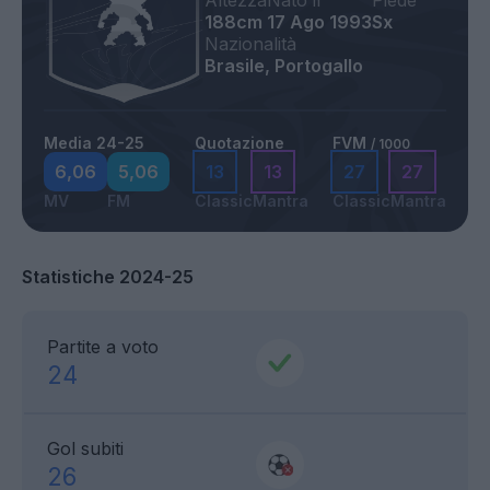
Altezza
Nato il
Piede
188cm
17 Ago 1993
Sx
Nazionalità
Brasile, Portogallo
Media 24-25
Quotazione
FVM
/ 1000
6,06
5,06
13
13
27
27
MV
FM
Classic
Mantra
Classic
Mantra
Statistiche 2024-25
Partite a voto
24
Gol subiti
26