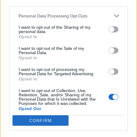
third parties.
Infortunato
0 - 0
%
Personal Data Processing Opt Outs
Inutilizzato
12 - 38
%
I want to opt-out of the Sharing of my
personal data.
Opted In
I want to opt-out of the Sale of my
Personal Data.
Opted In
Scarica riepilogo
I want to opt-out of processing my
Scarica
Personal Data for Targeted Advertising.
stagionale
Opted In
I want to opt-out of Collection, Use,
Giornata
Voto
FV
Entrato
Uscito
Bonus/Malus
Retention, Sale, and/or Sharing of my
Personal Data that Is Unrelated with the
MAN
-
IPS
1
Purposes for which it was collected.
Opted Out
WES
-
MAN
2
CONFIRM
MAN
-
BRE
3