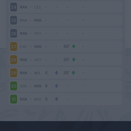
MAN
-
LEI
24
MAN
-
MAN
25
MAN
-
CRY
26
EVE
-
MAN
27
MAN
-
AST
28
MAN
-
WOL
29
SOU
-
MAN
30
MAN
-
BOU
31