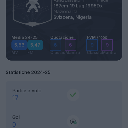
Altezza
Nato il
Piede
187cm
19 Lug 1995
Dx
Nazionalità
Svizzera, Nigeria
Media 24-25
Quotazione
FVM
/ 1000
5,56
5,47
6
6
9
9
MV
FM
Classic
Mantra
Classic
Mantra
Statistiche 2024-25
Partite a voto
17
Gol
0