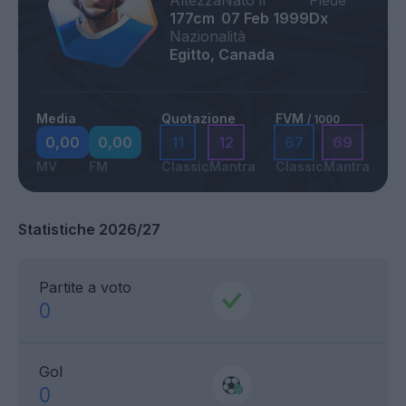
Altezza
Nato il
Piede
177cm
07 Feb 1999
Dx
Nazionalità
Egitto, Canada
Media
Quotazione
FVM
/ 1000
0,00
0,00
11
12
67
69
MV
FM
Classic
Mantra
Classic
Mantra
Statistiche 2026/27
Partite a voto
0
Gol
0