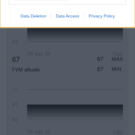
74
Data Deletion
Data Access
Privacy Policy
69
64
06 ago 26
Oggi
67
67
MAX
67
MIN
FVM attuale
72
67
62
06 ago 26
Oggi