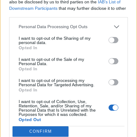
also be disclosed by us to third parties on the
IAB’s List of
Downstream Participants
that may further disclose it to other
third parties.
Personal Data Processing Opt Outs
I want to opt-out of the Sharing of my
personal data.
Opted In
I want to opt-out of the Sale of my
Personal Data.
Opted In
Classic
Mantra
I want to opt-out of processing my
Personal Data for Targeted Advertising.
Opted In
Andamento FantaValore di Mercato
I want to opt-out of Collection, Use,
Retention, Sale, and/or Sharing of my
Personal Data that Is Unrelated with the
Purposes for which it was collected.
69
69
MAX
Opted Out
69
MIN
FVM attuale
CONFIRM