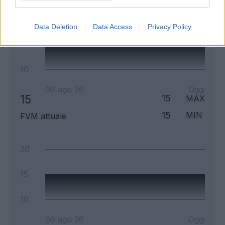
20
Data Deletion
Data Access
Privacy Policy
15
10
06 ago 26
Oggi
15
15
MAX
15
MIN
FVM attuale
20
15
10
06 ago 26
Oggi