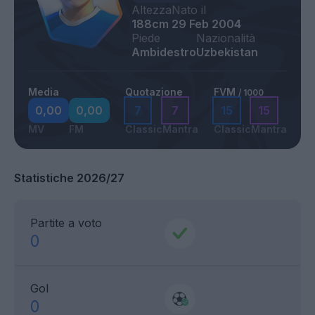
Altezza
Nato il
188cm
29 Feb 2004
Piede
Nazionalità
Ambidestro
Uzbekistan
Media
Quotazione
FVM
/ 1000
0,00
0,00
7
7
15
15
MV
FM
Classic
Mantra
Classic
Mantra
Statistiche 2026/27
Partite a voto
0
Gol
0