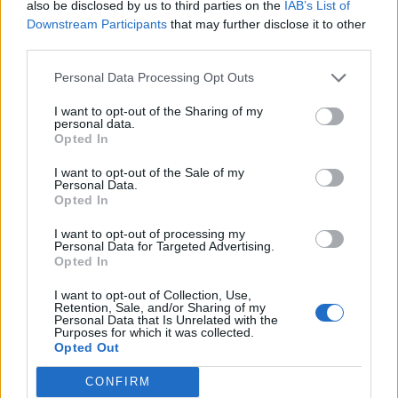
also be disclosed by us to third parties on the
IAB’s List of
Downstream Participants
that may further disclose it to other
third parties.
Personal Data Processing Opt Outs
I want to opt-out of the Sharing of my
personal data.
Opted In
I want to opt-out of the Sale of my
Personal Data.
Opted In
Classic
Mantra
I want to opt-out of processing my
Personal Data for Targeted Advertising.
Opted In
Andamento FantaValore di Mercato
I want to opt-out of Collection, Use,
Retention, Sale, and/or Sharing of my
Personal Data that Is Unrelated with the
Purposes for which it was collected.
15
15
MAX
Opted Out
15
MIN
FVM attuale
CONFIRM