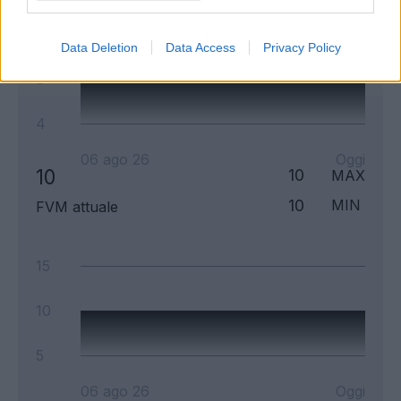
14
Data Deletion
Data Access
Privacy Policy
9
4
06 ago 26
Oggi
10
10
MAX
10
MIN
FVM attuale
15
10
5
06 ago 26
Oggi