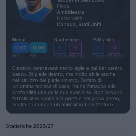
180cm
14 Gen 2000
Piede
Ambidestro
Nazionalità
Canada, Stati Uniti
Media
Quotazione
FVM
/ 1000
0,00
0,00
6
5
15
14
MV
FM
Classic
Mantra
Classic
Mantra
Classico centravanti molto agile e dal baricentro
basso. Di piede destro, ma molto abile anche
nell'utilizzo del piede sinistro. Dotato di
un'ottima tecnica di base, ha nell'attacco alla
profondità una delle sue specialità. Non proprio
ferratissimo spalle alla porta e nel gioco aereo,
Statistiche 2026/27