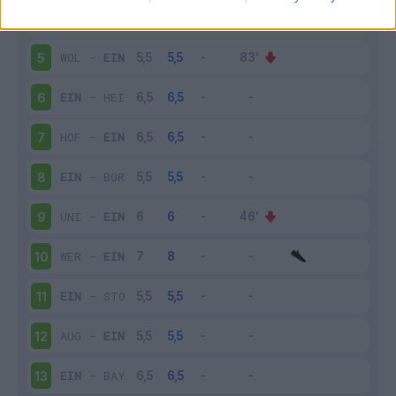
EIN
-
FRI
4
WOL
-
EIN
5
EIN
-
HEI
6
HOF
-
EIN
7
EIN
-
BOR
8
UNI
-
EIN
9
WER
-
EIN
10
EIN
-
STO
11
AUG
-
EIN
12
EIN
-
BAY
13