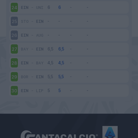
EIN
-
UNI
24
STO
-
EIN
25
EIN
-
AUG
26
BAY
-
EIN
27
EIN
-
BAY
28
BOR
-
EIN
29
EIN
-
LIP
30