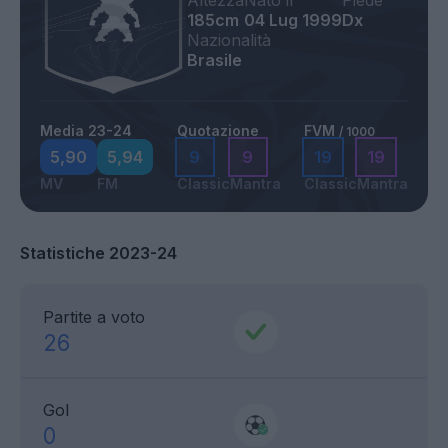
Altezza
Nato il
Piede
185cm
04 Lug 1999
Dx
Nazionalità
Brasile
Media 23-24
Quotazione
FVM
/ 1000
5,90
5,94
9
9
19
19
MV
FM
Classic
Mantra
Classic
Mantra
Statistiche 2023-24
Partite a voto
26
Gol
0