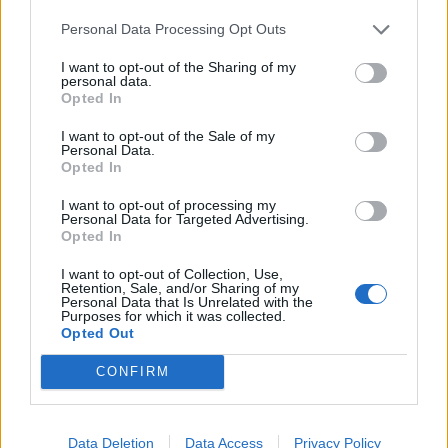
Infortunato
0 - 0
%
Personal Data Processing Opt Outs
Inutilizzato
4 - 13
%
I want to opt-out of the Sharing of my
personal data.
Opted In
I want to opt-out of the Sale of my
Personal Data.
Opted In
I want to opt-out of processing my
Personal Data for Targeted Advertising.
Scarica riepilogo
Scarica
Opted In
stagionale
I want to opt-out of Collection, Use,
Retention, Sale, and/or Sharing of my
Giornata
Voto
FV
Entrato
Uscito
Bonus/Malus
Personal Data that Is Unrelated with the
Purposes for which it was collected.
MAI
-
EIN
Opted Out
1
CONFIRM
EIN
-
COL
2
BOC
-
EIN
3
Data Deletion
Data Access
Privacy Policy