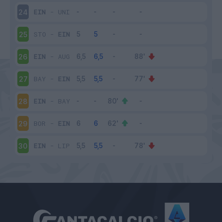
EIN
-
UNI
24
STO
-
EIN
25
EIN
-
AUG
26
BAY
-
EIN
27
EIN
-
BAY
28
BOR
-
EIN
29
EIN
-
LIP
30