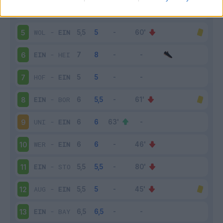
EIN
-
FRI
4
WOL
-
EIN
5
EIN
-
HEI
6
HOF
-
EIN
7
EIN
-
BOR
8
UNI
-
EIN
9
WER
-
EIN
10
EIN
-
STO
11
AUG
-
EIN
12
EIN
-
BAY
13