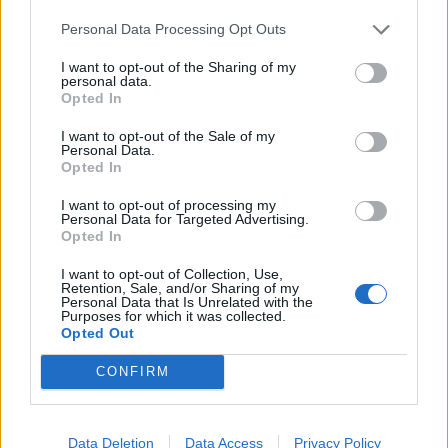
Infortunato
0 - 0
%
Personal Data Processing Opt Outs
Inutilizzato
3 - 10
%
I want to opt-out of the Sharing of my
personal data.
Opted In
I want to opt-out of the Sale of my
Personal Data.
Opted In
I want to opt-out of processing my
Personal Data for Targeted Advertising.
Scarica riepilogo
Scarica
Opted In
stagionale
I want to opt-out of Collection, Use,
Retention, Sale, and/or Sharing of my
Giornata
Voto
FV
Entrato
Uscito
Bonus/Malus
Personal Data that Is Unrelated with the
Purposes for which it was collected.
MAI
-
EIN
Opted Out
1
CONFIRM
EIN
-
COL
2
BOC
-
EIN
3
Data Deletion
Data Access
Privacy Policy