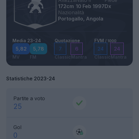
Altezza
Nato il
Piede
172cm
10 Feb 1997
Dx
Nazionalità
Portogallo, Angola
Media 23-24
Quotazione
FVM
/ 1000
5,82
5,78
7
6
24
24
MV
FM
Classic
Mantra
Classic
Mantra
Statistiche 2023-24
Partite a voto
25
Gol
0