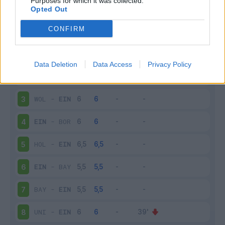
Purposes for which it was collected.
Scarica
stagionale
Opted Out
CONFIRM
Giornata
Voto
FV
Entrato
Uscito
Bonus/Malus
BOR
-
EIN
1
Data Deletion
Data Access
Privacy Policy
EIN
-
HOF
2
WOL
-
EIN
3
EIN
-
BOR
4
HOL
-
EIN
5
EIN
-
BAY
6
BAY
-
EIN
7
UNI
-
EIN
8