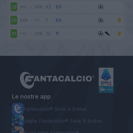
MAI
-
EIN
29
EIN
-
ST.
30
FRI
-
EIN
31
Le nostre app
Fantacalcio® Serie A Enilive
Leghe Fantacalcio® Serie A Enilive
EuroLeghe Fantacalcio®