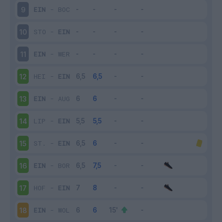
EIN
-
BOC
9
STO
-
EIN
10
EIN
-
WER
11
HEI
-
EIN
12
EIN
-
AUG
13
LIP
-
EIN
14
ST.
-
EIN
15
EIN
-
BOR
16
HOF
-
EIN
17
EIN
-
WOL
18