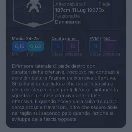
Altezza
Nato il
Piede
187cm
11 Lug 1997
Dx
Nazionalità
Danimarca
Media 24-25
Quotazione
FVM
/ 1000
6,15
6,63
15
15
11
11
MV
FM
Classic
Mantra
Classic
Mantra
Difensore laterale di piede destro con
caratteristiche difensive, roccioso nei contrasti e
abile di ribaltare l’azione da difensiva offensiva.
Si tratta di un calciatore che fa dell’intensità e
della resistenza i suoi punti di forza, aiutando la
squadra sia in fase difensiva che in fase
offensiva. E quando riceve palla sulla tre quarti
cerca cross e traversoni, oltre che essere abile
nel taglio sul secondo palo quando l’azione si