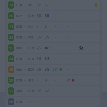
EIN
-
HOL
19
BAY
-
EIN
20
EIN
-
BAY
21
EIN
-
UNI
22
BOC
-
EIN
23
EIN
-
STO
24
WER
-
EIN
25
EIN
-
HEI
26
AUG
-
EIN
27
EIN
-
LIP
28