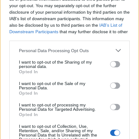
your opt-out. You may separately opt-out of the further
Classic
Mantra
disclosure of your personal information by third parties on the
IAB’s list of downstream participants. This information may
also be disclosed by us to third parties on the
IAB’s List of
Riepilogo stagione
Downstream Participants
that may further disclose it to other
third parties.
Titolare
25 - 80
%
Personal Data Processing Opt Outs
Entrato
2 - 6
%
I want to opt-out of the Sharing of my
personal data.
Squalificato
0 - 0
%
Opted In
Infortunato
0 - 0
%
I want to opt-out of the Sale of my
Inutilizzato
4 - 12
%
Personal Data.
Opted In
I want to opt-out of processing my
Personal Data for Targeted Advertising.
Opted In
I want to opt-out of Collection, Use,
Retention, Sale, and/or Sharing of my
Personal Data that Is Unrelated with the
Scarica riepilogo