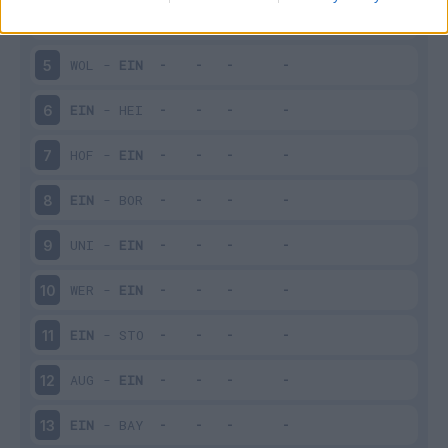
EIN
-
FRI
4
WOL
-
EIN
5
EIN
-
HEI
6
HOF
-
EIN
7
EIN
-
BOR
8
UNI
-
EIN
9
WER
-
EIN
10
EIN
-
STO
11
AUG
-
EIN
12
EIN
-
BAY
13