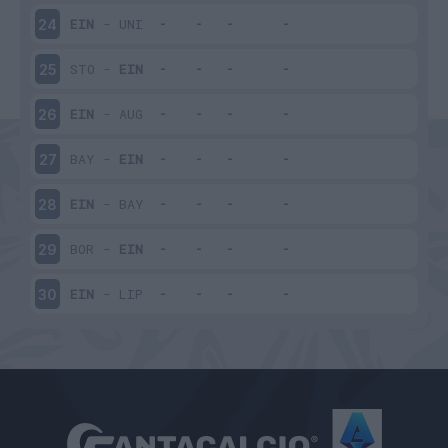
EIN
-
UNI
24
STO
-
EIN
25
EIN
-
AUG
26
BAY
-
EIN
27
EIN
-
BAY
28
BOR
-
EIN
29
EIN
-
LIP
30