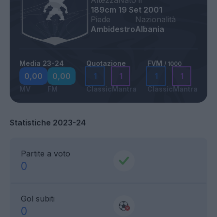
Altezza
Nato il
189cm
19 Set 2001
Piede
Nazionalità
Ambidestro
Albania
Media 23-24
Quotazione
FVM
/ 1000
0,00
0,00
1
1
1
1
MV
FM
Classic
Mantra
Classic
Mantra
Statistiche 2023-24
Partite a voto
0
Gol subiti
0