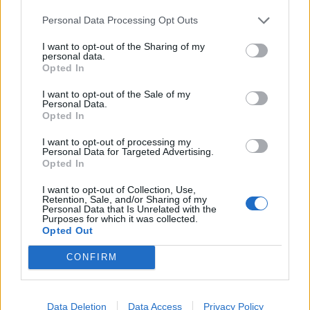
Infortunato
0 - 0
%
Personal Data Processing Opt Outs
Inutilizzato
30 - 100
%
I want to opt-out of the Sharing of my
personal data.
Opted In
I want to opt-out of the Sale of my
Personal Data.
Opted In
I want to opt-out of processing my
Personal Data for Targeted Advertising.
Scarica riepilogo
Scarica
Opted In
stagionale
I want to opt-out of Collection, Use,
Retention, Sale, and/or Sharing of my
Giornata
Voto
FV
Entrato
Uscito
Bonus/Malus
Personal Data that Is Unrelated with the
Purposes for which it was collected.
MAI
-
EIN
Opted Out
1
CONFIRM
EIN
-
COL
2
BOC
-
EIN
3
Data Deletion
Data Access
Privacy Policy