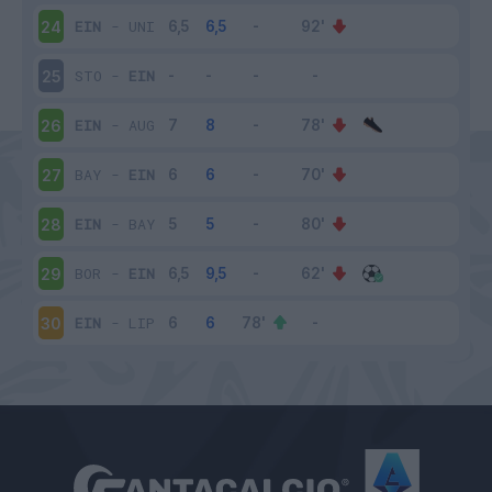
EIN
-
UNI
24
STO
-
EIN
25
EIN
-
AUG
26
BAY
-
EIN
27
EIN
-
BAY
28
BOR
-
EIN
29
EIN
-
LIP
30