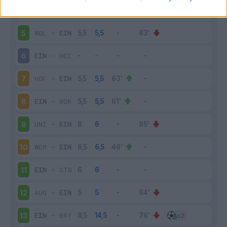
EIN
-
FRI
4
WOL
-
EIN
5
EIN
-
HEI
6
HOF
-
EIN
7
EIN
-
BOR
8
UNI
-
EIN
9
WER
-
EIN
10
EIN
-
STO
11
AUG
-
EIN
12
EIN
-
BAY
13