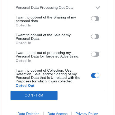
Infortunato
0 - 0
%
Personal Data Processing Opt Outs
Inutilizzato
3 - 10
%
I want to opt-out of the Sharing of my
personal data.
Opted In
I want to opt-out of the Sale of my
Personal Data.
Opted In
I want to opt-out of processing my
Personal Data for Targeted Advertising.
Scarica riepilogo
Scarica
Opted In
stagionale
I want to opt-out of Collection, Use,
Retention, Sale, and/or Sharing of my
Giornata
Voto
FV
Entrato
Uscito
Bonus/Malus
Personal Data that Is Unrelated with the
Purposes for which it was collected.
MAI
-
EIN
Opted Out
1
CONFIRM
EIN
-
COL
2
BOC
-
EIN
3
Data Deletion
Data Access
Privacy Policy