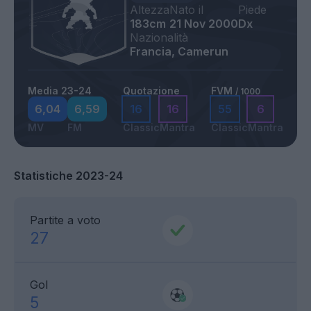
Altezza
Nato il
Piede
183cm
21 Nov 2000
Dx
Nazionalità
Francia, Camerun
Media 23-24
Quotazione
FVM
/ 1000
6,04
6,59
16
16
55
6
MV
FM
Classic
Mantra
Classic
Mantra
Statistiche 2023-24
Partite a voto
27
Gol
5