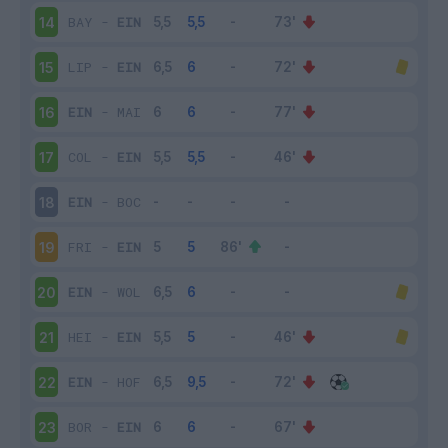
BAY
-
EIN
14
LIP
-
EIN
15
EIN
-
MAI
16
COL
-
EIN
17
EIN
-
BOC
18
FRI
-
EIN
19
EIN
-
WOL
20
HEI
-
EIN
21
EIN
-
HOF
22
BOR
-
EIN
23