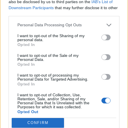
also be disclosed by us to third parties on the
IAB’s List of
Downstream Participants
that may further disclose it to other
third parties.
Personal Data Processing Opt Outs
I want to opt-out of the Sharing of my
personal data.
Opted In
I want to opt-out of the Sale of my
Personal Data.
Opted In
Classic
Mantra
I want to opt-out of processing my
Personal Data for Targeted Advertising.
Opted In
Andamento FantaValore di Mercato
I want to opt-out of Collection, Use,
Retention, Sale, and/or Sharing of my
Personal Data that Is Unrelated with the
Purposes for which it was collected.
7
7
MAX
Opted Out
7
MIN
FVM attuale
CONFIRM