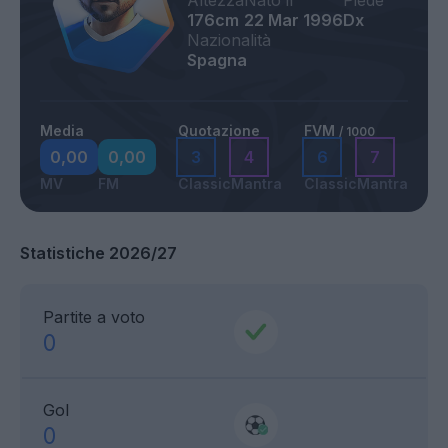
Altezza
Nato il
Piede
176cm
22 Mar 1996
Dx
Nazionalità
Spagna
Media
Quotazione
FVM
/ 1000
0,00
0,00
3
4
6
7
MV
FM
Classic
Mantra
Classic
Mantra
Statistiche 2026/27
Partite a voto
0
Gol
0