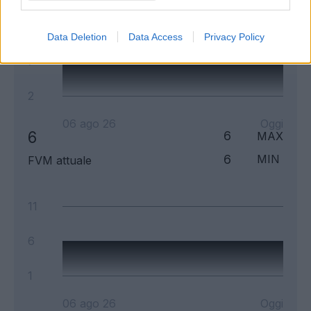
12
Data Deletion
Data Access
Privacy Policy
7
2
06 ago 26
Oggi
6
6
MAX
6
MIN
FVM attuale
11
6
1
06 ago 26
Oggi