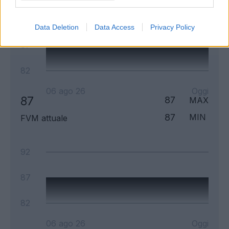
92
Data Deletion
Data Access
Privacy Policy
87
82
06 ago 26
Oggi
87
87
MAX
87
MIN
FVM attuale
92
87
82
06 ago 26
Oggi