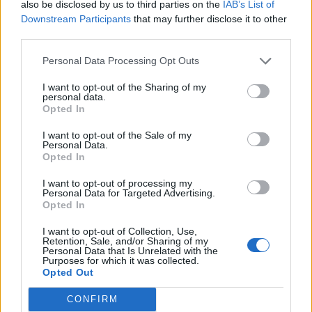
also be disclosed by us to third parties on the
IAB’s List of
Downstream Participants
that may further disclose it to other
third parties.
Personal Data Processing Opt Outs
I want to opt-out of the Sharing of my
personal data.
Opted In
I want to opt-out of the Sale of my
Personal Data.
Opted In
Classic
Mantra
I want to opt-out of processing my
Personal Data for Targeted Advertising.
Opted In
Andamento FantaValore di Mercato
I want to opt-out of Collection, Use,
Retention, Sale, and/or Sharing of my
Personal Data that Is Unrelated with the
Purposes for which it was collected.
87
87
MAX
Opted Out
87
MIN
FVM attuale
CONFIRM