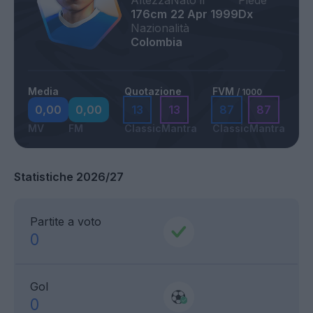
Altezza
Nato il
Piede
176cm
22 Apr 1999
Dx
Nazionalità
Colombia
Media
Quotazione
FVM
/ 1000
0,00
0,00
13
13
87
87
MV
FM
Classic
Mantra
Classic
Mantra
Statistiche 2026/27
Partite a voto
0
Gol
0