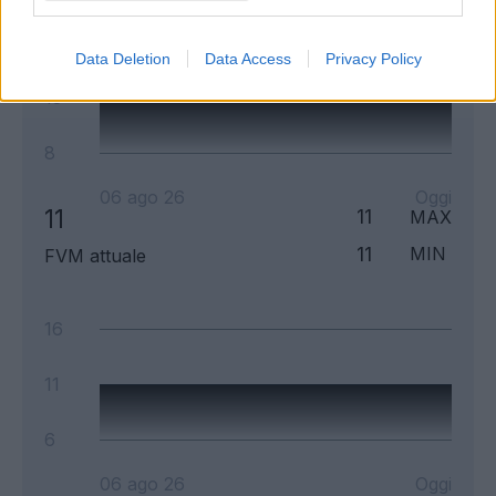
18
Data Deletion
Data Access
Privacy Policy
13
8
06 ago 26
Oggi
11
11
MAX
11
MIN
FVM attuale
16
11
6
06 ago 26
Oggi