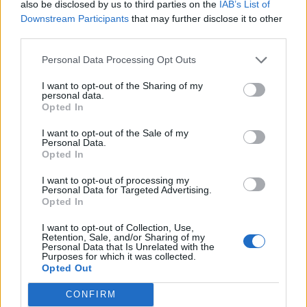
also be disclosed by us to third parties on the
IAB’s List of
Downstream Participants
that may further disclose it to other
third parties.
Personal Data Processing Opt Outs
I want to opt-out of the Sharing of my
personal data.
Opted In
I want to opt-out of the Sale of my
Personal Data.
Opted In
Classic
Mantra
I want to opt-out of processing my
Personal Data for Targeted Advertising.
Opted In
Andamento FantaValore di Mercato
I want to opt-out of Collection, Use,
Retention, Sale, and/or Sharing of my
Personal Data that Is Unrelated with the
Purposes for which it was collected.
13
13
MAX
Opted Out
13
MIN
FVM attuale
CONFIRM