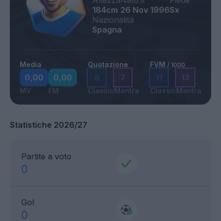
Altezza
Nato il
Piede
184cm
26 Nov 1996
Sx
Nazionalità
Spagna
Media
Quotazione
FVM
/ 1000
0,00
0,00
6
7
11
13
MV
FM
Classic
Mantra
Classic
Mantra
Statistiche 2026/27
Partite a voto
0
Gol
0