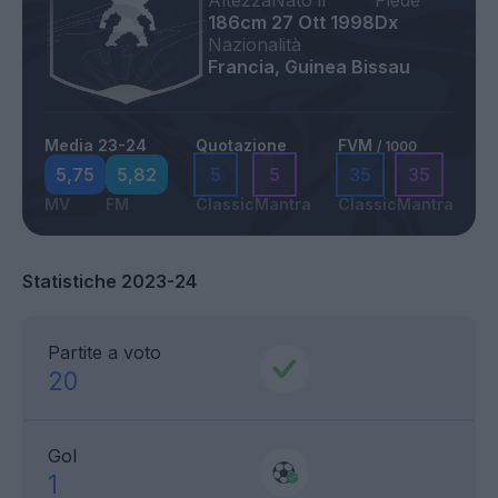
Altezza
Nato il
Piede
186cm
27 Ott 1998
Dx
Nazionalità
Francia, Guinea Bissau
Media 23-24
Quotazione
FVM
/ 1000
5,75
5,82
5
5
35
35
MV
FM
Classic
Mantra
Classic
Mantra
Statistiche 2023-24
Partite a voto
20
Gol
1