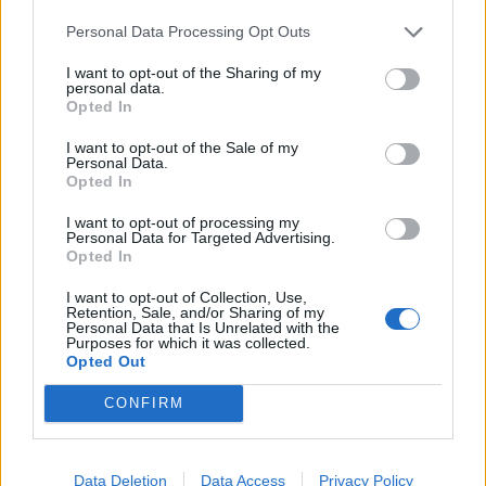
Infortunato
0 - 0
%
Personal Data Processing Opt Outs
Inutilizzato
9 - 30
%
I want to opt-out of the Sharing of my
personal data.
Opted In
I want to opt-out of the Sale of my
Personal Data.
Opted In
I want to opt-out of processing my
Personal Data for Targeted Advertising.
Scarica riepilogo
Scarica
Opted In
stagionale
I want to opt-out of Collection, Use,
Retention, Sale, and/or Sharing of my
Giornata
Voto
FV
Entrato
Uscito
Bonus/Malus
Personal Data that Is Unrelated with the
Purposes for which it was collected.
BAY
-
AUG
Opted Out
1
CONFIRM
BOR
-
BAY
2
BAY
-
BAY
3
Data Deletion
Data Access
Privacy Policy