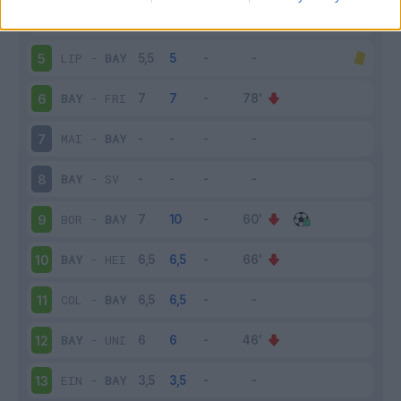
BAY
-
BOC
4
LIP
-
BAY
5
BAY
-
FRI
6
MAI
-
BAY
7
BAY
-
SV
8
BOR
-
BAY
9
BAY
-
HEI
10
COL
-
BAY
11
BAY
-
UNI
12
EIN
-
BAY
13