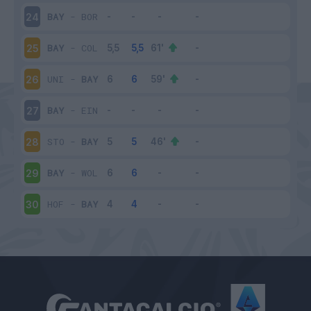
BAY
-
BOR
24
BAY
-
COL
25
UNI
-
BAY
26
BAY
-
EIN
27
STO
-
BAY
28
BAY
-
WOL
29
HOF
-
BAY
30