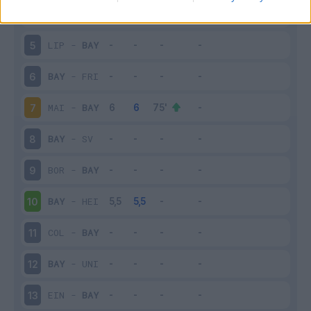
BAY
-
BOC
4
LIP
-
BAY
5
BAY
-
FRI
6
MAI
-
BAY
7
BAY
-
SV
8
BOR
-
BAY
9
BAY
-
HEI
10
COL
-
BAY
11
BAY
-
UNI
12
EIN
-
BAY
13