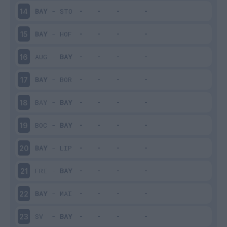
BAY
-
STO
14
BAY
-
HOF
15
AUG
-
BAY
16
BAY
-
BOR
17
BAY
-
BAY
18
BOC
-
BAY
19
BAY
-
LIP
20
FRI
-
BAY
21
BAY
-
MAI
22
SV
-
BAY
23