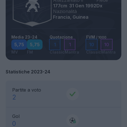
Altezza
Nato il
Piede
177cm
31 Gen 1992
Dx
Nazionalità
Francia, Guinea
Media 23-24
Quotazione
FVM
/ 1000
5,75
5,75
1
1
10
10
MV
FM
Classic
Mantra
Classic
Mantra
Statistiche 2023-24
Partite a voto
2
Gol
0