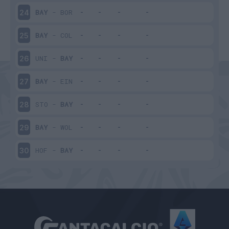
BAY
-
BOR
24
BAY
-
COL
25
UNI
-
BAY
26
BAY
-
EIN
27
STO
-
BAY
28
BAY
-
WOL
29
HOF
-
BAY
30