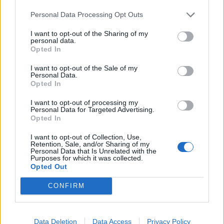
Infortunato
0 - 0
%
Personal Data Processing Opt Outs
Inutilizzato
28 - 93
%
I want to opt-out of the Sharing of my
personal data.
Opted In
I want to opt-out of the Sale of my
Personal Data.
Opted In
I want to opt-out of processing my
Personal Data for Targeted Advertising.
Scarica riepilogo
Scarica
Opted In
stagionale
I want to opt-out of Collection, Use,
Retention, Sale, and/or Sharing of my
Giornata
Voto
FV
Entrato
Uscito
Bonus/Malus
Personal Data that Is Unrelated with the
Purposes for which it was collected.
BAY
-
AUG
Opted Out
1
CONFIRM
BOR
-
BAY
2
BAY
-
BAY
3
Data Deletion
Data Access
Privacy Policy