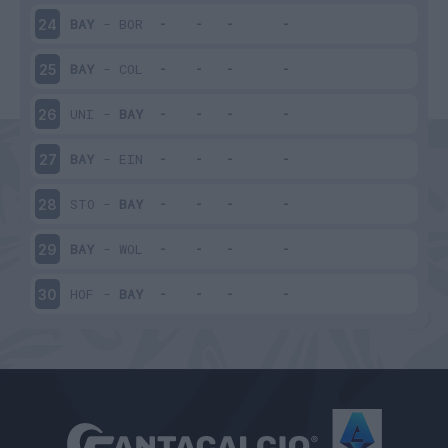
BAY
-
BOR
24
BAY
-
COL
25
UNI
-
BAY
26
BAY
-
EIN
27
STO
-
BAY
28
BAY
-
WOL
29
HOF
-
BAY
30