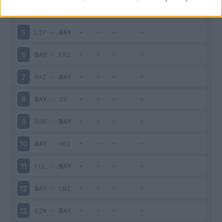
BAY
-
BOC
4
LIP
-
BAY
5
BAY
-
FRI
6
MAI
-
BAY
7
BAY
-
SV
8
BOR
-
BAY
9
BAY
-
HEI
10
COL
-
BAY
11
BAY
-
UNI
12
EIN
-
BAY
13