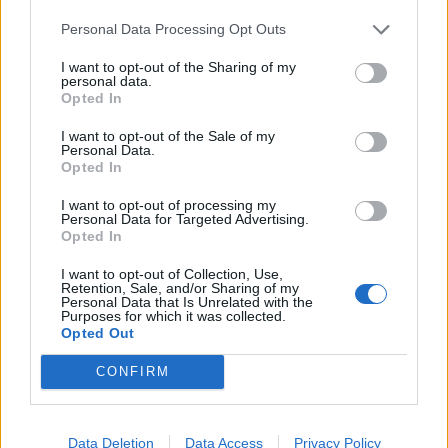
Infortunato
0 - 0
%
Personal Data Processing Opt Outs
Inutilizzato
30 - 100
%
I want to opt-out of the Sharing of my
personal data.
Opted In
I want to opt-out of the Sale of my
Personal Data.
Opted In
I want to opt-out of processing my
Personal Data for Targeted Advertising.
Scarica riepilogo
Scarica
Opted In
stagionale
I want to opt-out of Collection, Use,
Retention, Sale, and/or Sharing of my
Giornata
Voto
FV
Entrato
Uscito
Bonus/Malus
Personal Data that Is Unrelated with the
Purposes for which it was collected.
BAY
-
AUG
Opted Out
1
CONFIRM
BOR
-
BAY
2
BAY
-
BAY
3
Data Deletion
Data Access
Privacy Policy