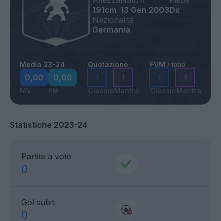
Altezza
Nato il
Piede
191cm
13 Gen 2003
Dx
Nazionalità
Germania
Media 23-24
Quotazione
FVM
/ 1000
0,00
0,00
1
1
1
1
MV
FM
Classic
Mantra
Classic
Mantra
Statistiche 2023-24
Partite a voto
0
Gol subiti
0