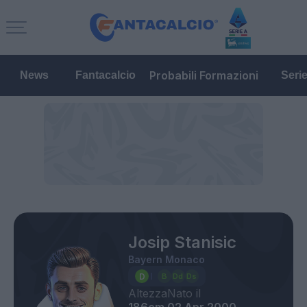
Probabili Formazioni
News
Fantacalcio
Seri
Josip Stanisic
Bayern Monaco
Altezza
Nato il