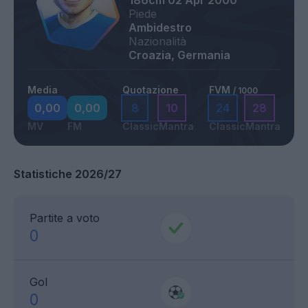
186cm
02 Apr 2000
Piede
Ambidestro
Nazionalità
Croazia, Germania
Media
Quotazione
FVM
/ 1000
0,00
0,00
8
10
24
28
MV
FM
Classic
Mantra
Classic
Mantra
Statistiche 2026/27
Partite a voto
0
Gol
0