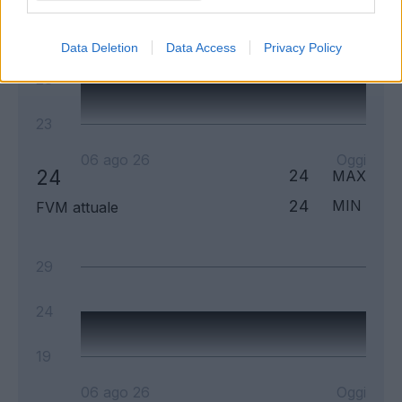
33
Data Deletion
Data Access
Privacy Policy
28
23
06 ago 26
Oggi
24
24
MAX
24
MIN
FVM attuale
29
24
19
06 ago 26
Oggi