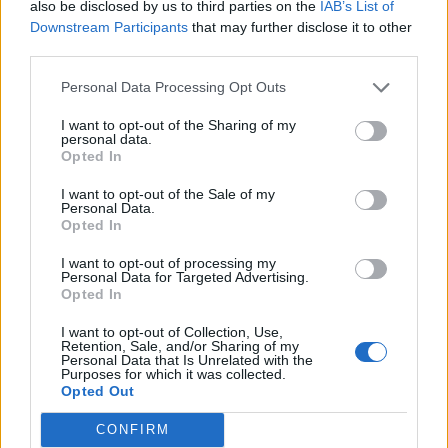
also be disclosed by us to third parties on the
IAB’s List of
Downstream Participants
that may further disclose it to other
third parties.
Personal Data Processing Opt Outs
I want to opt-out of the Sharing of my
personal data.
Opted In
I want to opt-out of the Sale of my
Personal Data.
Opted In
Classic
Mantra
I want to opt-out of processing my
Personal Data for Targeted Advertising.
Opted In
Andamento FantaValore di Mercato
I want to opt-out of Collection, Use,
Retention, Sale, and/or Sharing of my
Personal Data that Is Unrelated with the
Purposes for which it was collected.
28
28
MAX
Opted Out
28
MIN
FVM attuale
CONFIRM