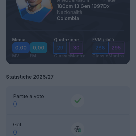
Altezza
Nato il
Piede
180cm
13 Gen 1997
Dx
Nazionalità
Colombia
Media
Quotazione
FVM
/ 1000
0,00
0,00
29
30
288
295
MV
FM
Classic
Mantra
Classic
Mantra
Statistiche 2026/27
Partite a voto
0
Gol
0