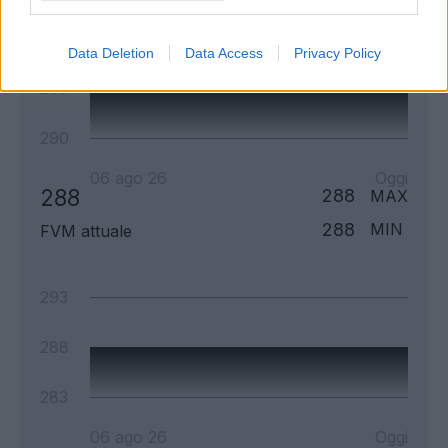
300
Data Deletion
Data Access
Privacy Policy
295
290
06 ago 26
Oggi
288
288
MAX
288
MIN
FVM attuale
293
288
283
06 ago 26
Oggi