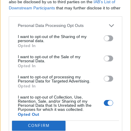
also be disclosed by us to third parties on the
IAB’s List of
Downstream Participants
that may further disclose it to other
third parties.
Personal Data Processing Opt Outs
I want to opt-out of the Sharing of my
personal data.
Opted In
I want to opt-out of the Sale of my
Personal Data.
Opted In
Classic
Mantra
I want to opt-out of processing my
Personal Data for Targeted Advertising.
Opted In
Andamento FantaValore di Mercato
I want to opt-out of Collection, Use,
Retention, Sale, and/or Sharing of my
Personal Data that Is Unrelated with the
Purposes for which it was collected.
295
295
MAX
Opted Out
295
MIN
FVM attuale
CONFIRM