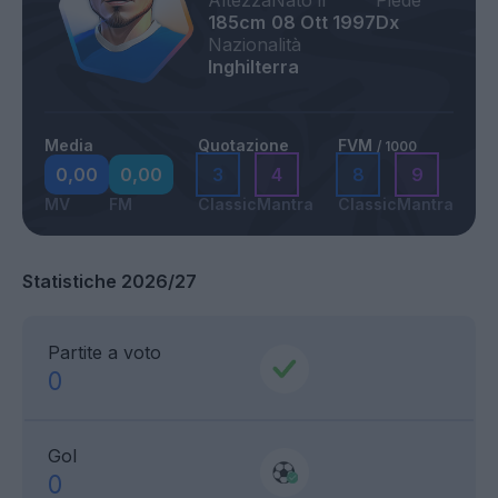
Altezza
Nato il
Piede
185cm
08 Ott 1997
Dx
Nazionalità
Inghilterra
Media
Quotazione
FVM
/ 1000
0,00
0,00
3
4
8
9
MV
FM
Classic
Mantra
Classic
Mantra
Statistiche 2026/27
Partite a voto
0
Gol
0