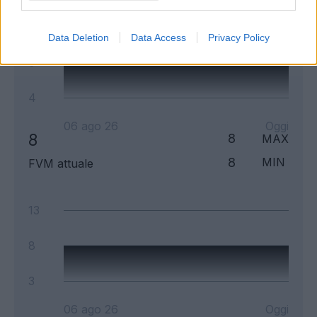
14
Data Deletion
Data Access
Privacy Policy
9
4
06 ago 26
Oggi
8
8
MAX
8
MIN
FVM attuale
13
8
3
06 ago 26
Oggi