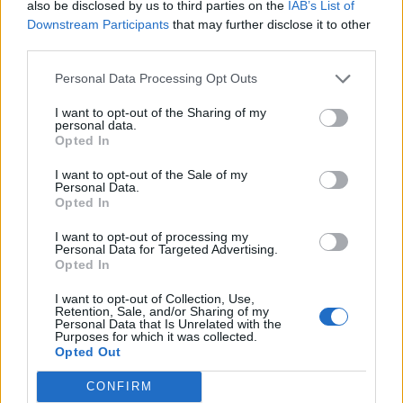
also be disclosed by us to third parties on the
IAB’s List of
Downstream Participants
that may further disclose it to other
third parties.
Personal Data Processing Opt Outs
I want to opt-out of the Sharing of my
personal data.
Opted In
I want to opt-out of the Sale of my
Personal Data.
Opted In
Classic
Mantra
I want to opt-out of processing my
Personal Data for Targeted Advertising.
Opted In
Andamento FantaValore di Mercato
I want to opt-out of Collection, Use,
Retention, Sale, and/or Sharing of my
Personal Data that Is Unrelated with the
Purposes for which it was collected.
9
9
MAX
Opted Out
9
MIN
FVM attuale
CONFIRM