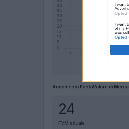
I want 
Advertis
Opted 
I want t
of my P
was col
Opted 
Andamento FantaValore di Merca
24
FVM attuale