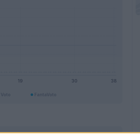
Voto
FantaVoto