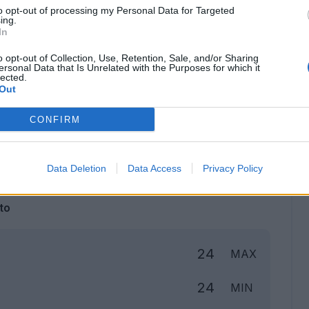
to opt-out of processing my Personal Data for Targeted
ing.
In
o opt-out of Collection, Use, Retention, Sale, and/or Sharing
ersonal Data that Is Unrelated with the Purposes for which it
lected.
Out
CONFIRM
Classic
Mantra
Data Deletion
Data Access
Privacy Policy
to
24
MAX
24
MIN