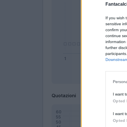
Fantacalci
If you wish 
sensitive in
confirm you
continue se
information 
further disc
participants
Downstream 
Bonus
Persona
I want t
Quotazioni
Opted 
I want t
Opted 