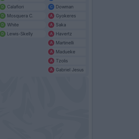
Calafiori
Dowman
Mosquera C.
Gyokeres
White
Saka
Lewis-Skelly
Havertz
Martinelli
Madueke
Tzolis
Gabriel Jesus