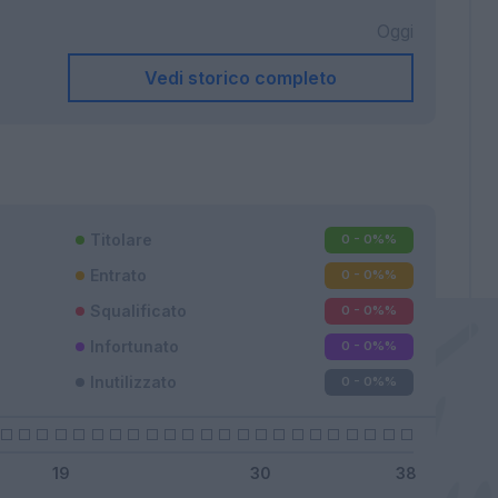
Oggi
Vedi storico completo
Titolare
0 - 0%
%
Entrato
0 - 0%
%
Squalificato
0 - 0%
%
Infortunato
0 - 0%
%
Inutilizzato
0 - 0%
%