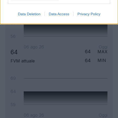
66
Data Deletion
Data Access
Privacy Policy
61
56
06 ago 26
Oggi
64
64
MAX
64
MIN
FVM attuale
69
64
59
06 ago 26
Oggi