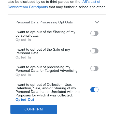
also be disclosed by us to third parties on the
IAB’s List of
Downstream Participants
that may further disclose it to other
third parties.
Personal Data Processing Opt Outs
I want to opt-out of the Sharing of my
personal data.
Opted In
I want to opt-out of the Sale of my
Personal Data.
Opted In
Classic
Mantra
I want to opt-out of processing my
Personal Data for Targeted Advertising.
Opted In
Andamento FantaValore di Mercato
I want to opt-out of Collection, Use,
Retention, Sale, and/or Sharing of my
Personal Data that Is Unrelated with the
Purposes for which it was collected.
61
61
MAX
Opted Out
61
MIN
FVM attuale
CONFIRM