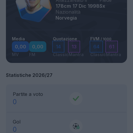
Altezza
Nato il
Piede
178cm
17 Dic 1998
Sx
Nazionalità
Norvegia
Media
Quotazione
FVM
/ 1000
0,00
0,00
14
13
64
61
MV
FM
Classic
Mantra
Classic
Mantra
Statistiche 2026/27
Partite a voto
0
Gol
0