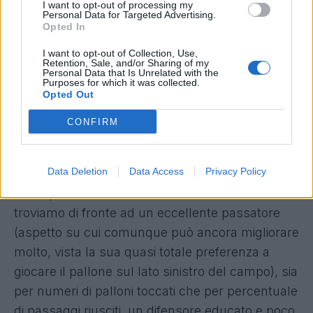
I want to opt-out of processing my
Personal Data for Targeted Advertising.
Opted In
I want to opt-out of Collection, Use,
Retention, Sale, and/or Sharing of my
Personal Data that Is Unrelated with the
Skriniar ignora completamente il taglio dell'attaccante
Purposes for which it was collected.
alle sue spalle, che comunque, alla fine, non riceve
Opted Out
palla. Handanovic salva poi una situazione che si era
CONFIRM
fatta molto complicata.
+
Le
statistiche
, che offrono un modo di guardare
Data Deletion
Data Access
Privacy Policy
il calcio inviso a molti, sembrano confermare
tutto quello che è stato detto su Skriniar: ci
troviamo di fronte ad un eccellente passatore
(aspetto su cui comunque può ancora migliorare
molto, vista la sua quasi totale preferenza a
giocare il pallone sul lato sinistro del campo), sia
per numeri di palloni toccati che per percentuale
di passaggi riusciti, un difensore educato e poco