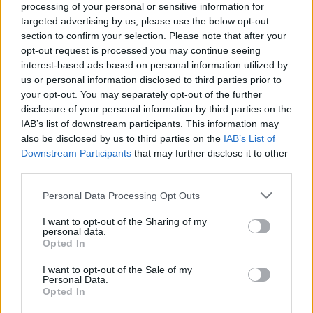
buona solidità di squadra dell'Inter e da alcune
processing of your personal or sensitive information for
ottime letture del compagno di reparto
Miranda
,
targeted advertising by us, please use the below opt-out
section to confirm your selection. Please note that after your
potrebbero rimanere latenti, in attesa di
opt-out request is processed you may continue seeing
ripresentarsi di schianto nel corso di qualche
interest-based ads based on personal information utilized by
incontro. In tal senso, le partite contro
Napoli e
us or personal information disclosed to third parties prior to
your opt-out. You may separately opt-out of the further
Milan
delle prossime settimane potrebbero
disclosure of your personal information by third parties on the
essere un ottimo banco di prova: Mertens,
IAB’s list of downstream participants. This information may
Kalinic, Kessiè ed Hamsik sono maestri nei
also be disclosed by us to third parties on the
IAB’s List of
Downstream Participants
that may further disclose it to other
movimenti alle spalle della difesa e Skriniar
third parties.
potrebbe incappare in qualche brutta
Personal Data Processing Opt Outs
prestazione (ed i fantallenatori dovranno essere
bravi a fiutare il pericolo).
I want to opt-out of the Sharing of my
personal data.
Opted In
I want to opt-out of the Sale of my
Personal Data.
Opted In