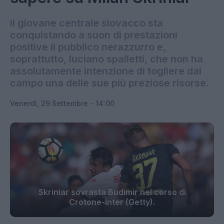
il giovane centrale slovacco sta
conquistando a suon di prestazioni
positive il pubblico nerazzurro e,
soprattutto, luciano spalletti, che non ha
assolutamente intenzione di togliere dal
campo una delle sue più preziose risorse.
Venerdì, 29 Settembre - 14:00
Skriniar sovrasta Budimir nel corso di
Crotone-Inter (Getty).