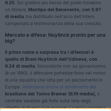
6.25.
Sul gradino più basso del podio troviamo
un titolare,
Montipo del Benevento, con 5.97
di media
ma distribuito nell'arco dell'intero
campionato a testimonianza della sua crescita.
Mercato e difesa: Nuytinck pronto per una
big?
Il primo nome a sorpresa tra i difensori è
quello di Bram Nuytinck dell'Udinese, con
6.24 di media.
Nonostante non sia giovanissimo
(è un 1990), il difensore potrebbe finire nel mirino
di una squadra che lotta per un piazzamento in
Europa.
Attenzione anche al rendimento del
brasiliano del Torino Bremer (6.19 media),
il
centrale sarebbe già finito sulla lista degli
obiettivi di diversi club europei. La terza sorpresa