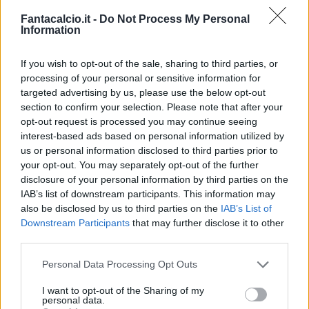
è rappresentata da
Federico Dimarco (6.12)
Fantacalcio.it -
Do Not Process My Personal
che durante la prossima stagione potrebbe
Information
tornare all'Inter o finire in un'altra grande del
If you wish to opt-out of the sale, sharing to third parties, or
nostro campionato.
processing of your personal or sensitive information for
targeted advertising by us, please use the below opt-out
Calciomercato e Fantacalcio: Traorè è
section to confirm your selection. Please note that after your
maturato, Juventus avvisata
opt-out request is processed you may continue seeing
interest-based ads based on personal information utilized by
Tra i centrocampisti, occhio al nome di
us or personal information disclosed to third parties prior to
your opt-out. You may separately opt-out of the further
Traorè del Sassuolo.
Con De Zerbi il giovane
disclosure of your personal information by third parties on the
talento è maturato tanto da detenere una media
IAB’s list of downstream participants. This information may
di 6.16. Il secondo calciatore da cerchiare in
also be disclosed by us to third parties on the
IAB’s List of
Downstream Participants
that may further disclose it to other
rosso per i prossimi anni è
Melegoni del Genoa
third parties.
.
In oltre dieci presente, il centrocampista ha
raggiunto una media da 6.08. Il gradino più
Personal Data Processing Opt Outs
basso del podio è condiviso
da Svanberg del
I want to opt-out of the Sharing of my
personal data.
Bologna e Ilic del Verona.
Il primo è già sulla