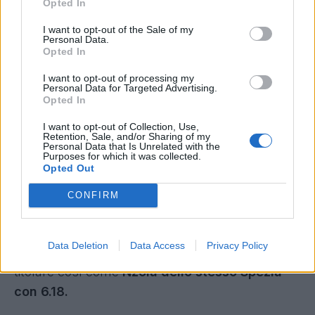
Opted In
lista di Milan e Inter,
mentre il secondo è ancora
I want to opt-out of the Sale of my
di proprietà del Manchester City.
Personal Data.
Opted In
In attacco la sorpresa è Verde ma occhio
I want to opt-out of processing my
al crack Nzola
Personal Data for Targeted Advertising.
Opted In
Per quanto riguarda il ruolo di attaccante,
I want to opt-out of Collection, Use,
sarebbe stato troppo semplice parlare di
Retention, Sale, and/or Sharing of my
Personal Data that Is Unrelated with the
Vlahovic o Scamacca, per questo motivo ci
Purposes for which it was collected.
Opted Out
siamo
soffermati sull'esplosione di
Verde dello
Spezia, con 6.38 di media (senza contare i
CONFIRM
gol segnati ovviamente)
. Alle sue spalle
Messias del Crotone che ha raggiunto la
Data Deletion
Data Access
Privacy Policy
media di 6.22
ed a differenza di Verde è un
titolare così come
Nzola dello stesso Spezia
con 6.18.