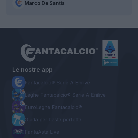
Marco De Santis
Le nostre app
Fantacalcio® Serie A Enilive
Leghe Fantacalcio® Serie A Enilive
EuroLeghe Fantacalcio®
Guida per l'asta perfetta
FantaAsta Live