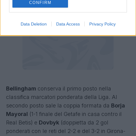
CONFIRM
Data Deletion
Data Access
Privacy Policy
Bellingham
conserva il primo posto nella
classifica marcatori ponderata della Liga. Al
secondo posto sale la coppia formata da
Borja
Mayoral
(1-1 finale del Getafe in casa contro il
Real Betis) e
Dovbyk
(doppietta da 2 gol
ponderati con le reti del 2-2 e del 3-2 in Girona-