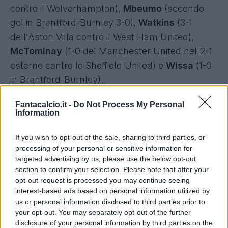
contro il Wolverhampton),
Mbeumo
(secondo
gol in Brentford-Burnley 3-0),
Watkins
(3-1
dell'Aston Villa contro il West Ham United),
McTominay
(1-0 del Manchester United nel 2-1
esterno contro lo Sheffield United) e
Wissa
(1-0
in Brentford-Burnley).
New entry settimanali
Douglas Luiz
(doppietta
Fantacalcio.it -
Do Not Process My Personal
Information
da 1,5 gol ponderati, di cui il secondo gol su
rigore, con la quale ha portato l'Aston Villa sul
If you wish to opt-out of the sale, sharing to third parties, or
2-0 contro il West Ham United),
Wood
processing of your personal or sensitive information for
targeted advertising by us, please use the below opt-out
(doppietta da 1,5 gol ponderati che ha portato il
section to confirm your selection. Please note that after your
Nottingham Forest sul 2-0 nel 2-2 interno contro
opt-out request is processed you may continue seeing
il Luton Town),
Kalajdzic
(2-1 finale del
interest-based ads based on personal information utilized by
us or personal information disclosed to third parties prior to
Worlverhampton contro il Bournemouth) e
your opt-out. You may separately opt-out of the further
Palmer
(rigore dell'1-0 dei padroni di casa in
disclosure of your personal information by third parties on the