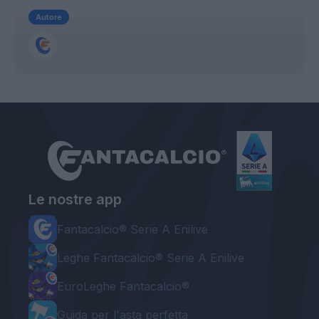
Autore
Le nostre app
Fantacalcio® Serie A Enilive
Leghe Fantacalcio® Serie A Enilive
EuroLeghe Fantacalcio®
Guida per l'asta perfetta