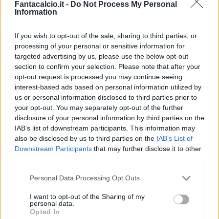
Fantacalcio.it -
Do Not Process My Personal
gioco, ed è proprio allo scoccare del 15' che
Information
Benatia colpisce la traversa sugli sviluppi di un
If you wish to opt-out of the sale, sharing to third parties, or
calcio d'angolo. I granata provono a rispondere
processing of your personal or sensitive information for
in ripartenza, ma le migliori occasioni sono tutte
targeted advertising by us, please use the below opt-out
di marca bianconera: la più nitida al 43' sui piedi
section to confirm your selection. Please note that after your
opt-out request is processed you may continue seeing
di Dybala, ma l'ex Palermo non è freddo a tu per
interest-based ads based on personal information utilized by
tu con Hart dopo l'assist di Mandzukic, la
us or personal information disclosed to third parties prior to
conclusione colpisce al petto l'estremo
your opt-out. You may separately opt-out of the further
disclosure of your personal information by third parties on the
difensore avversario. Si va dunque al riposo
IAB’s list of downstream participants. This information may
sullo 0-0.
also be disclosed by us to third parties on the
IAB’s List of
Non cambia il copione nella ripresa, ma alla
Downstream Participants
that may further disclose it to other
third parties.
prima conclusione nello specchio della porta
bianconera il Toro passa: fallo di Asamoah al
Personal Data Processing Opt Outs
limite, Ljajic si incarica della conclusione, il tiro è
I want to opt-out of the Sharing of my
perfetto, Neto non può nulla, granata in
personal data.
Opted In
vantaggio. Altro scossone al 57': Acquah, già