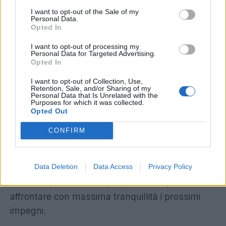
I want to opt-out of the Sale of my
ammonito, commette un fallo evitabile a metà
Personal Data.
campo, secondo giallo e rosso per lui. Spinge la
Opted In
Juve a caccia del pareggio, ma tanti errori in
I want to opt-out of processing my
Personal Data for Targeted Advertising.
zona offensiva fanno sperare Baselli e compagni
Opted In
che, però, in pieno recupero devono arrendersi
I want to opt-out of Collection, Use,
alla legge di Higuain: entrato in campo nella
Retention, Sale, and/or Sharing of my
Personal Data that Is Unrelated with the
ripresa, il Pipita riceve al limite, trova lo spazio
Purposes for which it was collected.
per il tiro, e beffa Hart con un tiro rasoterra alla
Opted Out
destra dell'inglese. E' la rete che di fatto chiude
CONFIRM
il match.
Un pareggio che sa di beffa per i granata,
Data Deletion
Data Access
Privacy Policy
sconfitta interna evitata invece per la Juve che
fallisce il primo match-point, ma che potrà
affrontare con massima tranquillità i prossimi
impegni.