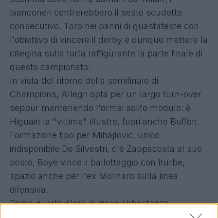
bianconeri centrerebbero il sesto scudetto
consecutivo. Toro nei panni di guastafeste con
l'obiettivo di vincere il derby e dunque mettere la
ciliegina sulla torta raffigurante la parte finale di
questo campionato.
In vista del ritorno della semifinale di
Champions, Allegri opta per un largo turn-over
seppur mantenendo l'ormai solito modulo: è
Higuain la "vittima" illustre, fuori anche Buffon.
Formazione tipo per Mihajlovic, unico
indisponibile De Silvestri, c'è Zappacosta al suo
posto, Boyè vince il ballottaggio con Iturbe,
spazio anche per l'ex Molinaro sulla linea
difensiva.
Primo quarto d'ora di gioco abbastanza
equilibrato, poi la Juve prova ad alzare i ritmi di