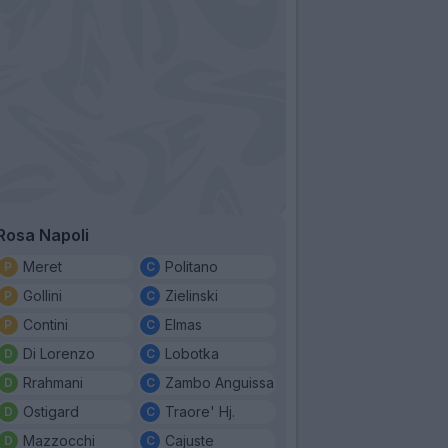
Rosa Napoli
Meret
Politano
Gollini
Zielinski
Contini
Elmas
Di Lorenzo
Lobotka
Rrahmani
Zambo Anguissa
Ostigard
Traore' Hj.
Mazzocchi
Cajuste