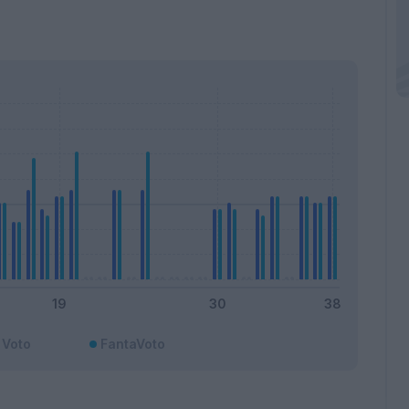
Voto
FantaVoto