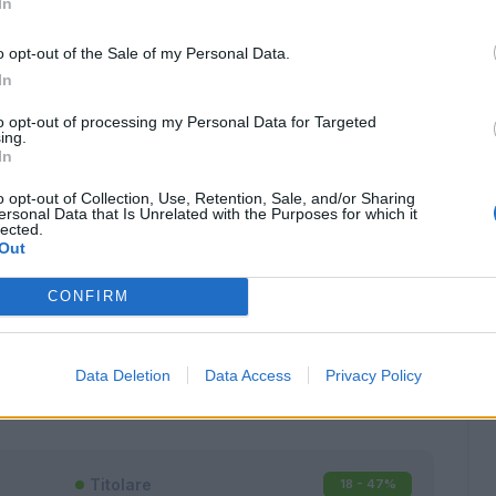
In
o opt-out of the Sale of my Personal Data.
In
to opt-out of processing my Personal Data for Targeted
ing.
In
o opt-out of Collection, Use, Retention, Sale, and/or Sharing
ersonal Data that Is Unrelated with the Purposes for which it
lected.
Out
CONFIRM
Classic
Mantra
Data Deletion
Data Access
Privacy Policy
Titolare
18 - 47
%