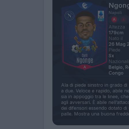
Ngong
Napoli
Altezza
179cm
Nato il
26 Mag 
Piede
Sx
Nazionali
Belgio, 
Congo
Ala di piede sinistro in grado d
a due. Veloce e rapido, abile ne
sia in appoggio tra le linee, c
agli avversari. È abile nell’attac
dei difensori essendo dotato di 