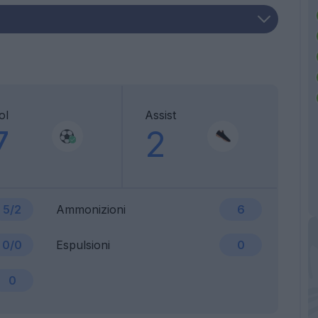
ol
Assist
7
2
5/2
Ammonizioni
6
0/0
Espulsioni
0
0