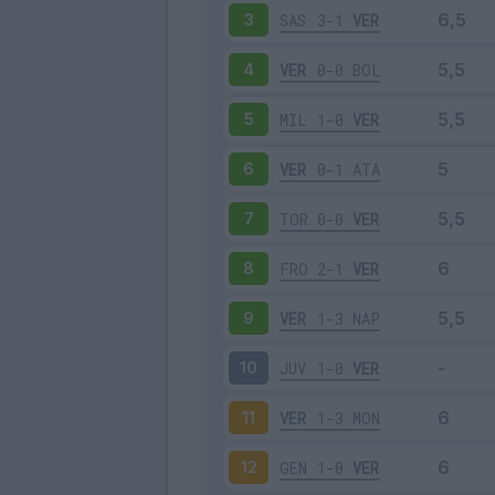
SAS
3-1
VER
3
VER
0-0
BOL
4
MIL
1-0
VER
5
VER
0-1
ATA
6
TOR
0-0
VER
7
FRO
2-1
VER
8
VER
1-3
NAP
9
JUV
1-0
VER
10
VER
1-3
MON
11
GEN
1-0
VER
12