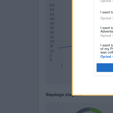
Opted 
I want t
Opted 
I want 
Advertis
Opted 
I want t
of my P
was col
Opted 
Riepilogo stagione