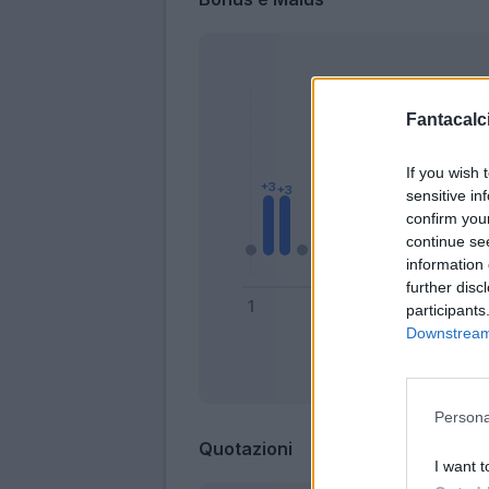
Fantacalci
If you wish 
sensitive in
confirm you
continue se
information 
further disc
participants
Downstream 
Bonus
Persona
Quotazioni
I want t