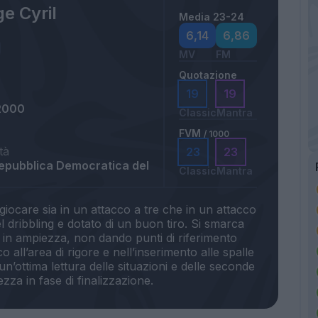
e Cyril
Media 23-24
6,14
6,86
MV
FM
Quotazione
19
19
2000
Classic
Mantra
FVM
/ 1000
tà
23
23
Repubblica Democratica del
Classic
Mantra
i giocare sia in un attacco a tre che in un attacco
l dribbling e dotato di un buon tiro. Si smarca
he in ampiezza, non dando punti di riferimento
co all’area di rigore e nell’inserimento alle spalle
un’ottima lettura delle situazioni e delle seconde