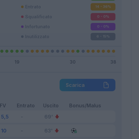
Entrato
14 - 36
%
Squalificato
0 - 0
%
Infortunato
0 - 0
%
Inutilizzato
6 - 15
%
Scarica
FV
Entrato
Uscito
Bonus/Malus