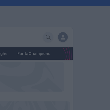
eghe
FantaChampions