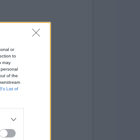
sonal or
ection to
ou may
 personal
out of the
 downstream
B’s List of