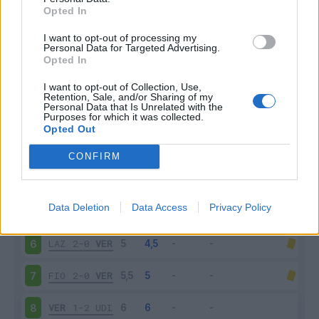
Opted In
I want to opt-out of processing my
Personal Data for Targeted Advertising.
Opted In
Scarica riepilogo
Scarica
stagionale
I want to opt-out of Collection, Use,
Retention, Sale, and/or Sharing of my
Personal Data that Is Unrelated with the
Purposes for which it was collected.
Giornata
Voto
FV
Entrato
Uscito
Bonus/Malus
Opted Out
VER
0-1
ATA
3
CONFIRM
EMP
1-1
VER
4
Data Deletion
Data Access
Privacy Policy
VER
2-1
SAM
5
LAZ
2-0
VER
6
FIO
2-0
VER
7
VER
1-2
UDI
8