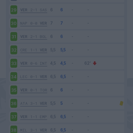
VER
2-1
SAS
29
NAP
0-0
VER
30
VER
2-1
BOL
31
CRE
1-1
VER
32
VER
0-6
INT
33
LEC
0-1
VER
34
VER
0-1
TOR
35
ATA
3-1
VER
36
VER
1-1
EMP
37
MIL
3-1
VER
38