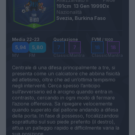
Altezza
Nato il
Piede
191cm
13 Gen 1999
Dx
Nazionalità
Svezia, Burkina Faso
Media 22-23
Quotazione
FVM
/ 1000
5,94
5,80
7
7
18
18
MV
FM
Classic
Mantra
Classic
Mantra
Centrale di una difesa principalmente a tre, si
presenta come un calciatore che abbina fisicità
ad atletismo, oltre che ad un’ottima tempismo
negli interventi. Cerca spesso l’anticipo
sull’avversario ed è arcigno quando entra in
contrasto, cercando in ogni modo di fermare
l’azione offensiva. Sa ripiegare velocemente
quando superato dal pallone andando a difesa
della porta. In fase di possesso, focalizzandosi
soprattutto sul suo piede preferito (il destro),
attua un palleggio rapido e difficilmente varia la