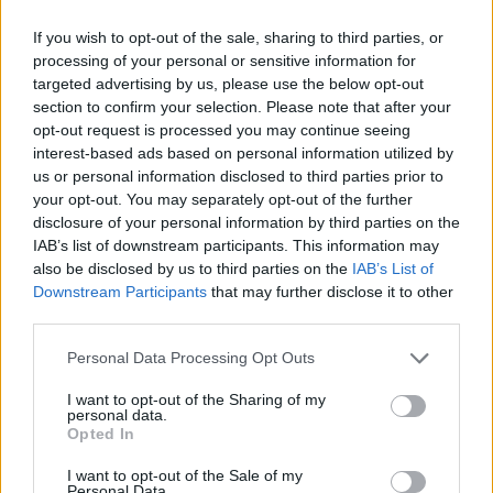
If you wish to opt-out of the sale, sharing to third parties, or
processing of your personal or sensitive information for
targeted advertising by us, please use the below opt-out
section to confirm your selection. Please note that after your
opt-out request is processed you may continue seeing
Classic
Mantra
interest-based ads based on personal information utilized by
us or personal information disclosed to third parties prior to
your opt-out. You may separately opt-out of the further
Riepilogo stagione
disclosure of your personal information by third parties on the
IAB’s list of downstream participants. This information may
also be disclosed by us to third parties on the
IAB’s List of
Titolare
28 - 77
%
Downstream Participants
that may further disclose it to other
Entrato
third parties.
4 - 11
%
Squalificato
0 - 0
%
Personal Data Processing Opt Outs
Infortunato
0 - 0
%
I want to opt-out of the Sharing of my
personal data.
Inutilizzato
4 - 11
%
Opted In
I want to opt-out of the Sale of my
Personal Data.