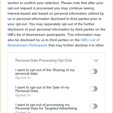
section to confirm your selection. Please note that after your
Entrato
6 - 15
%
opt-out request is processed you may continue seeing
interest-based ads based on personal information utilized by
Squalificato
0 - 0
%
us or personal information disclosed to third parties prior to
Infortunato
0 - 0
%
your opt-out. You may separately opt-out of the further
disclosure of your personal information by third parties on the
Inutilizzato
27 - 71
%
IAB’s list of downstream participants. This information may
also be disclosed by us to third parties on the
IAB’s List of
Downstream Participants
that may further disclose it to other
third parties.
Personal Data Processing Opt Outs
I want to opt-out of the Sharing of my
Scarica riepilogo
personal data.
Scarica
stagionale
Opted In
I want to opt-out of the Sale of my
Giornata
Voto
FV
Entrato
Uscito
Bonus/Malus
Personal Data.
Opted In
INT
4-0
GEN
1
I want to opt-out of processing my
Personal Data for Targeted Advertising.
VER
1-3
INT
2
Opted In