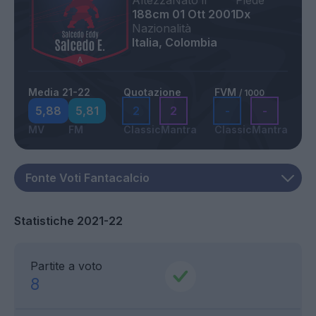
Altezza
Nato il
Piede
188cm
01 Ott 2001
Dx
Nazionalità
Italia, Colombia
Media 21-22
Quotazione
FVM
/ 1000
5,88
5,81
2
2
-
-
MV
FM
Classic
Mantra
Classic
Mantra
Statistiche 2021-22
Partite a voto
8