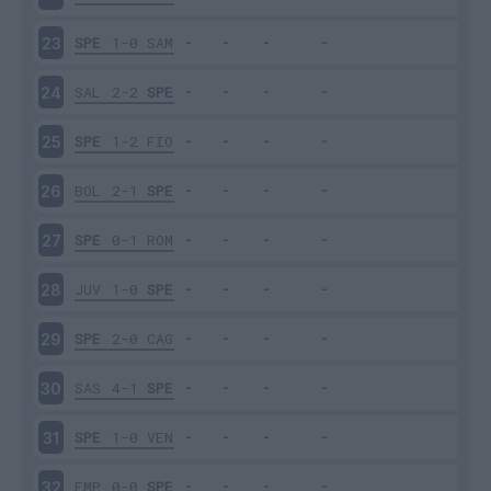
SPE
1-0
SAM
23
SAL
2-2
SPE
24
SPE
1-2
FIO
25
BOL
2-1
SPE
26
SPE
0-1
ROM
27
JUV
1-0
SPE
28
SPE
2-0
CAG
29
SAS
4-1
SPE
30
SPE
1-0
VEN
31
EMP
0-0
SPE
32