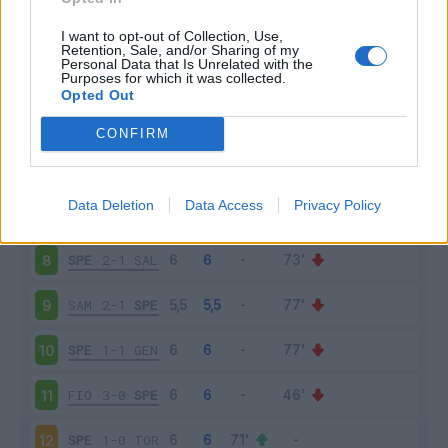
SPE
0-1
UDI
3
I want to opt-out of Collection, Use,
Retention, Sale, and/or Sharing of my
Personal Data that Is Unrelated with the
Purposes for which it was collected.
VEN
1-2
SPE
4
Opted Out
SPE
2-3
JUV
5
CONFIRM
SPE
1-2
MIL
6
Data Deletion
Data Access
Privacy Policy
VER
4-0
SPE
7
SPE
2-1
SAL
8
SAM
2-1
SPE
9
SPE
1-1
GEN
10
FIO
3-0
SPE
11
SPE
1-0
TOR
12