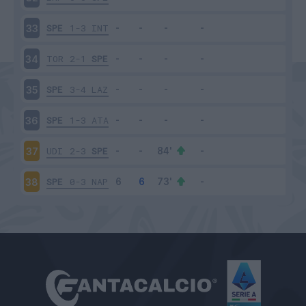
SPE
1-3
INT
33
TOR
2-1
SPE
34
SPE
3-4
LAZ
35
SPE
1-3
ATA
36
UDI
2-3
SPE
37
SPE
0-3
NAP
38