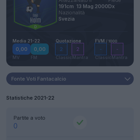
Altezza
Nato il
Piede
191cm
13 Mag 2000
Dx
Nazionalità
Svezia
Media 21-22
Quotazione
FVM
/ 1000
0,00
0,00
2
2
-
-
MV
FM
Classic
Mantra
Classic
Mantra
Statistiche 2021-22
Partite a voto
0