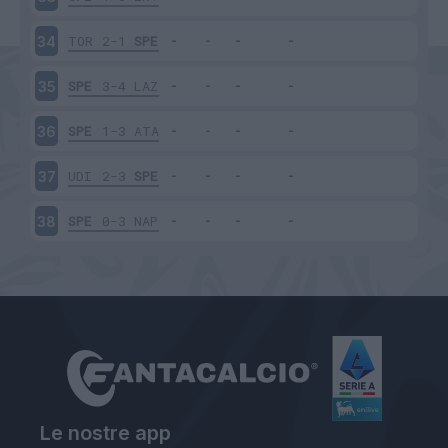
TOR
2-1
SPE
34
SPE
3-4
LAZ
35
SPE
1-3
ATA
36
UDI
2-3
SPE
37
SPE
0-3
NAP
38
Le nostre app