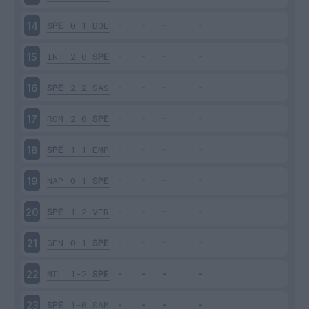
SPE
0-1
BOL
14
INT
2-0
SPE
15
SPE
2-2
SAS
16
ROM
2-0
SPE
17
SPE
1-1
EMP
18
NAP
0-1
SPE
19
SPE
1-2
VER
20
GEN
0-1
SPE
21
MIL
1-2
SPE
22
SPE
1-0
SAM
23