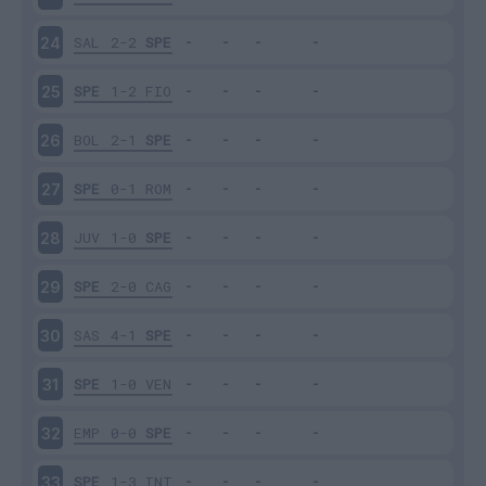
SAL
2-2
SPE
24
SPE
1-2
FIO
25
BOL
2-1
SPE
26
SPE
0-1
ROM
27
JUV
1-0
SPE
28
SPE
2-0
CAG
29
SAS
4-1
SPE
30
SPE
1-0
VEN
31
EMP
0-0
SPE
32
SPE
1-3
INT
33