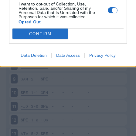
I want to opt-out of Collection, Use,
Retention, Sale, and/or Sharing of my
VEN
1-2
SPE
4
Personal Data that Is Unrelated with the
Purposes for which it was collected.
Opted Out
SPE
2-3
JUV
5
CONFIRM
SPE
1-2
MIL
6
VER
4-0
SPE
7
Data Deletion
Data Access
Privacy Policy
SPE
2-1
SAL
8
SAM
2-1
SPE
9
SPE
1-1
GEN
10
FIO
3-0
SPE
11
SPE
1-0
TOR
12
ATA
5-2
SPE
13