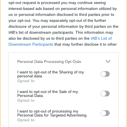
opt-out request is processed you may continue seeing
Entrato
0 - 0
%
interest-based ads based on personal information utilized by
us or personal information disclosed to third parties prior to
Squalificato
0 - 0
%
your opt-out. You may separately opt-out of the further
Infortunato
0 - 0
%
disclosure of your personal information by third parties on the
IAB’s list of downstream participants. This information may
Inutilizzato
37 - 100
%
also be disclosed by us to third parties on the
IAB’s List of
Downstream Participants
that may further disclose it to other
third parties.
Personal Data Processing Opt Outs
I want to opt-out of the Sharing of my
personal data.
Scarica riepilogo
Opted In
Scarica
stagionale
I want to opt-out of the Sale of my
Personal Data.
Opted In
Giornata
Voto
FV
Entrato
Uscito
Bonus/Malus
I want to opt-out of processing my
LAZ
6-1
SPE
2
Personal Data for Targeted Advertising.
Opted In
SPE
0-1
UDI
3