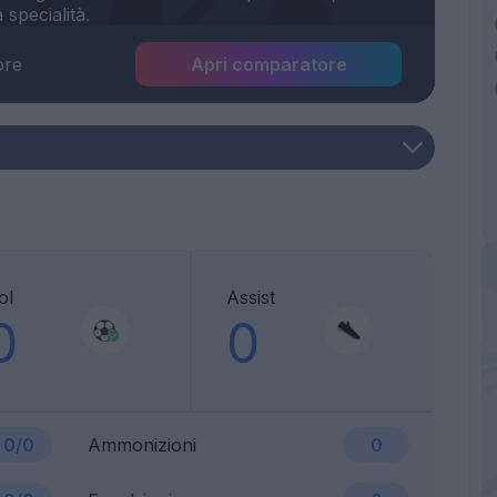
ore
Apri comparatore
ol
Assist
0
0
0/0
Ammonizioni
0