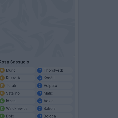
Rosa Sassuolo
Muric
Thorstvedt
Russo A.
Konè I.
Turati
Volpato
Satalino
Matic
Idzes
Adzic
Walukiewicz
Bakola
Doig
Boloca