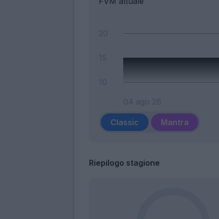
FVM attuale
20
15
10
04 ago 26
Classic
Mantra
Riepilogo stagione