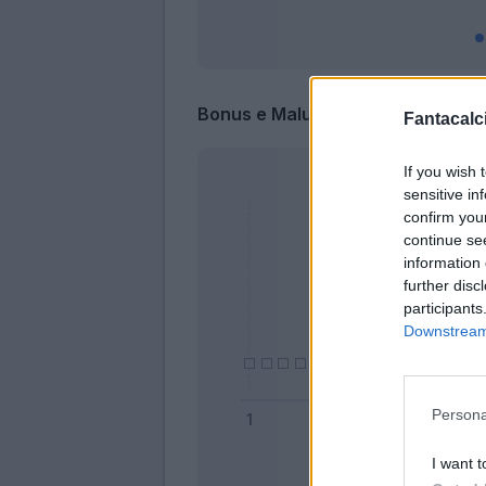
Bonus e Malus
Fantacalci
If you wish 
sensitive in
confirm you
continue se
information 
further disc
participants
Downstream 
Persona
I want t
Bonus