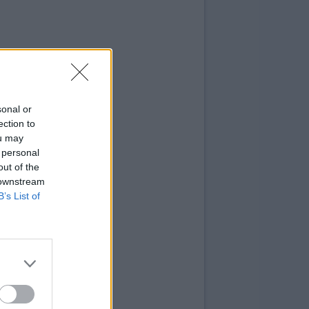
sonal or
ection to
ou may
 personal
out of the
 downstream
B’s List of