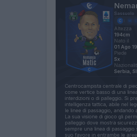
Neman
Sassuolo
Altezza
194cm
Nato il
01 Ago 1
Piede
Sx
Nazionali
Serbia, S
Centrocampista centrale di piede
come vertice basso di una linea
interdizioni o di palleggio. Si 
intelligenza tattica, abile nel 
le linee di passaggio, andando a
La sua visione di gioco gli per
palleggio dove mostra sicurezza
sempre una linea di passaggio se
suo favore in entrambe le aree d