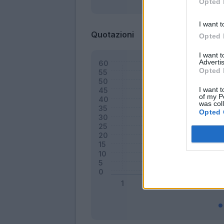
Opted 
I want t
Quotazioni
Opted 
I want 
Advertis
Opted 
I want t
of my P
was col
Opted 