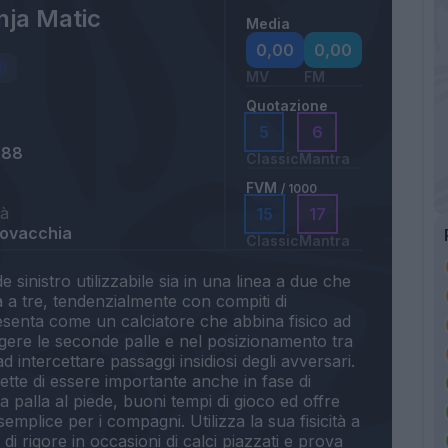
ja Matic
Media
0,00
0,00
MV
FM
Quotazione
5
6
988
Classic
Mantra
FVM
/ 1000
tà
15
17
lovacchia
Classic
Mantra
 sinistro utilizzabile sia in una linea a due che
 a tre, tendenzialmente con compiti di
presenta come un calciatore che abbina fisico ad
leggere le seconde palle e nel posizionamento tra
d intercettare passaggi insidiosi degli avversari.
mette di essere importante anche in fase di
 palla al piede, buoni tempi di gioco ed offre
mplice per i compagni. Utilizza la sua fisicità a
i rigore in occasioni di calci piazzati e prova