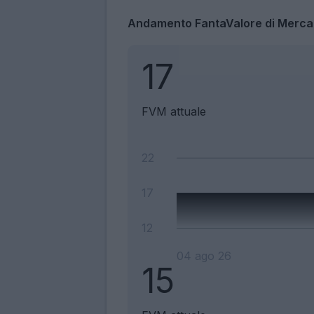
Andamento FantaValore di Merca
17
FVM attuale
22
17
12
04 ago 26
15