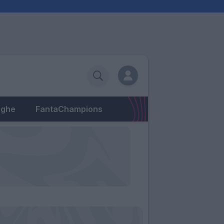
eghe
FantaChampions