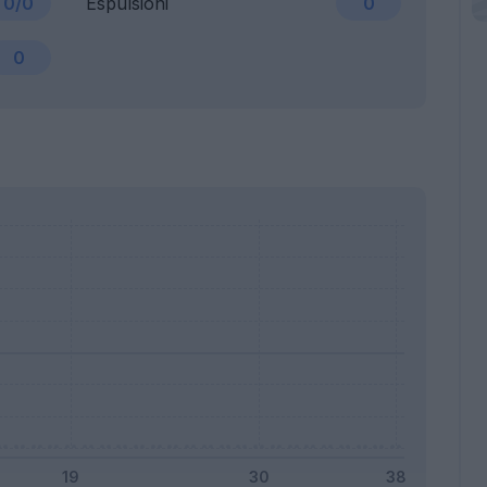
0/0
Espulsioni
0
0