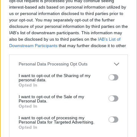
opt-out request is processed you may continue seeing
interest-based ads based on personal information utilized by
Infortunato
0 - 0
%
us or personal information disclosed to third parties prior to
Inutilizzato
24 - 63
%
your opt-out. You may separately opt-out of the further
disclosure of your personal information by third parties on the
IAB’s list of downstream participants. This information may
also be disclosed by us to third parties on the
IAB’s List of
Downstream Participants
that may further disclose it to other
third parties.
Personal Data Processing Opt Outs
Scarica riepilogo
Scarica
stagionale
I want to opt-out of the Sharing of my
personal data.
Opted In
Giornata
Voto
FV
Entrato
Uscito
Bonus/Malus
I want to opt-out of the Sale of my
Personal Data.
SAM
2-1
BEN
1
Opted In
FIO
1-2
SAM
2
I want to opt-out of processing my
Personal Data for Targeted Advertising.
Opted In
SAM
1-1
ROM
3