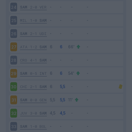
SAM
2-0
VER
24
MIL
1-0
SAM
25
SAM
2-1
UDI
26
ATA
1-2
SAM
27
CRO
4-1
SAM
28
SAM
0-5
INT
29
CHI
2-1
SAM
30
SAM
0-0
GEN
31
JUV
3-0
SAM
32
SAM
1-0
BOL
33