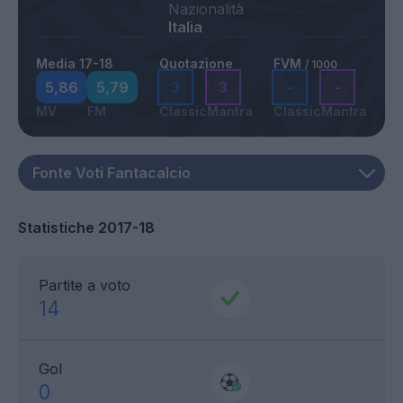
Nazionalità
Italia
Media 17-18
Quotazione
FVM
/ 1000
5,86
5,79
3
3
-
-
MV
FM
Classic
Mantra
Classic
Mantra
Statistiche 2017-18
Partite a voto
14
Gol
0