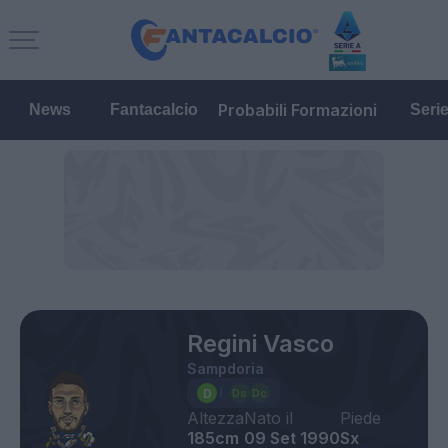
Probabili Formazioni
News
Fantacalcio
Seri
Regini Vasco
Sampdoria
Altezza
Nato il
Piede
185cm
09 Set 1990
Sx