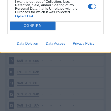
I want to opt-out of Collection, Use,
TOR
2-2
SAM
4
Retention, Sale, and/or Sharing of my
Personal Data that Is Unrelated with the
Purposes for which it was collected.
VER
0-0
SAM
5
Opted Out
CONFIRM
SAM
2-0
MIL
6
UDI
4-0
SAM
7
Data Deletion
Data Access
Privacy Policy
SAM
3-1
ATA
8
SAM
5-0
CRO
9
INT
3-2
SAM
10
SAM
4-1
CHI
11
GEN
0-2
SAM
12
SAM
3-2
JUV
13