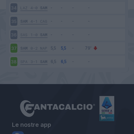
LAZ
4-0
SAM
34
SAM
4-1
CAG
35
SAS
1-0
SAM
36
SAM
0-2
NAP
37
SPA
3-1
SAM
38
Le nostre app