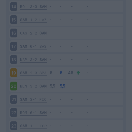
BOL
3-0
SAM
14
SAM
1-2
LAZ
15
CAG
2-2
SAM
16
SAM
0-1
SAS
17
NAP
3-2
SAM
18
SAM
2-0
SPA
19
BEN
3-2
SAM
20
SAM
3-1
FIO
21
ROM
0-1
SAM
22
SAM
1-1
TOR
23