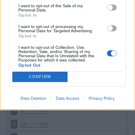
I want to opt-out of the Sale of my
Personal Data.
Opted In
Scarica riepilogo
Scarica
I want to opt-out of processing my
stagionale
Personal Data for Targeted Advertising.
Opted In
Giornata
Voto
FV
Entrato
Uscito
Bonus/Malus
I want to opt-out of Collection, Use,
Retention, Sale, and/or Sharing of my
Personal Data that Is Unrelated with the
GEN
1-4
FIO
1
Purposes for which it was collected.
Opted Out
FIO
2-2
LEC
2
CONFIRM
INT
4-0
FIO
3
FIO
3-2
ATA
4
Data Deletion
Data Access
Privacy Policy
UDI
0-2
FIO
5
FRO
1-1
FIO
6