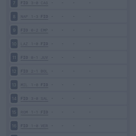
FIO
3-0
CAG
7
NAP
1-3
FIO
8
FIO
0-2
EMP
9
LAZ
1-0
FIO
10
FIO
0-1
JUV
11
FIO
2-1
BOL
12
MIL
1-0
FIO
13
FIO
3-0
SAL
14
ROM
1-1
FIO
15
FIO
1-0
VER
16