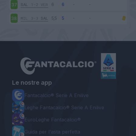
SAL
1-2
VER
37
MIL
3-3
SAL
38
Le nostre app
Fantacalcio® Serie A Enilive
Leghe Fantacalcio® Serie A Enilive
EuroLeghe Fantacalcio®
Guida per l'asta perfetta