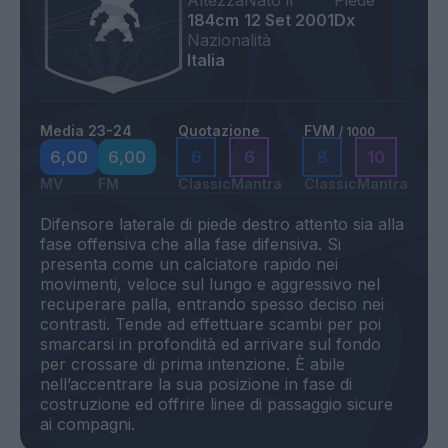
Altezza
Nato il
Piede
184cm
12 Set 2001
Dx
Nazionalità
Italia
Media 23-24
Quotazione
FVM
/ 1000
6,00
6,00
6
6
8
10
MV
FM
Classic
Mantra
Classic
Mantra
Difensore laterale di piede destro attento sia alla
fase offensiva che alla fase difensiva. Si
presenta come un calciatore rapido nei
movimenti, veloce sul lungo e aggressivo nel
recuperare palla, entrando spesso deciso nei
contrasti. Tende ad effettuare scambi per poi
smarcarsi in profondità ed arrivare sul fondo
per crossare di prima intenzione. È abile
nell’accentrare la sua posizione in fase di
costruzione ed offrire linee di passaggio sicure