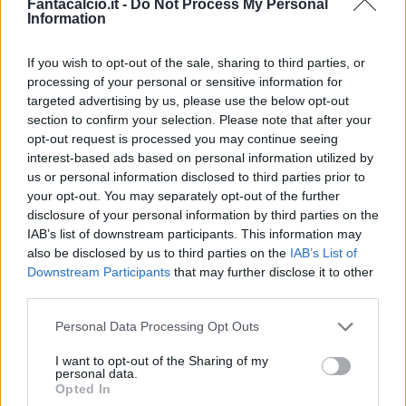
Fantacalcio.it -
Do Not Process My Personal
Information
If you wish to opt-out of the sale, sharing to third parties, or
processing of your personal or sensitive information for
Classic
Mantra
targeted advertising by us, please use the below opt-out
section to confirm your selection. Please note that after your
opt-out request is processed you may continue seeing
interest-based ads based on personal information utilized by
Riepilogo stagione
us or personal information disclosed to third parties prior to
your opt-out. You may separately opt-out of the further
Titolare
11 - 28
%
disclosure of your personal information by third parties on the
IAB’s list of downstream participants. This information may
Entrato
1 - 2
%
also be disclosed by us to third parties on the
IAB’s List of
Squalificato
0 - 0
%
Downstream Participants
that may further disclose it to other
third parties.
Infortunato
0 - 0
%
Personal Data Processing Opt Outs
Inutilizzato
26 - 68
%
I want to opt-out of the Sharing of my
personal data.
Opted In