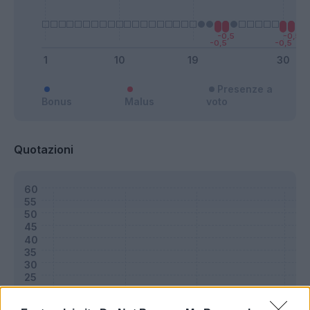
Presenze a
Bonus
Malus
voto
Quotazioni