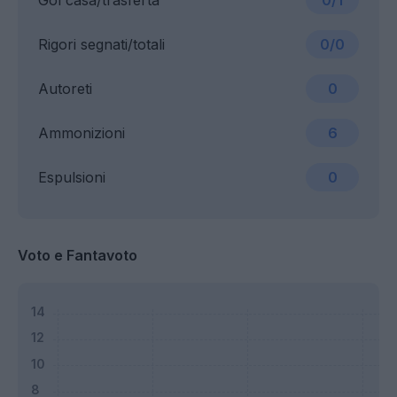
Gol casa/trasferta
0/1
Rigori segnati/totali
0/0
Autoreti
0
Ammonizioni
6
Espulsioni
0
Voto e Fantavoto