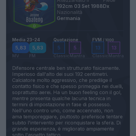
Altezza
Nato il
Piede
192cm
03 Set 1988
Dx
Nazionalità
Germania
Media 23-24
Quotazione
FVM
/ 1000
5,83
5,83
5
5
13
13
MV
FM
Classic
Mantra
Classic
Mantra
Difensore centrale ben strutturato fisicamente.
Imperioso dall'alto dei suoi 192 centimetri.
Calciatore molto aggressivo, che predilige il
contatto fisico e che spesso primeggia nei duelli,
soprattutto aerei. Ha un buon feeling con il gol,
mentre presenta qualche lacuna tecnica in
termini di impostazione in fase di possesso.
Nell'uno contro uno, come accennato, non
ama temporeggiare, piuttosto preferisce tentare
subito l'intervento per riconquistare la sfera. Di
grande esperienza, è migliorato ampiamente