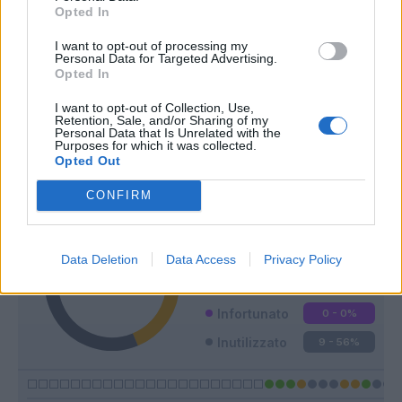
Opted In
I want to opt-out of processing my
Personal Data for Targeted Advertising.
Opted In
I want to opt-out of Collection, Use,
Classic
Mantra
Retention, Sale, and/or Sharing of my
Personal Data that Is Unrelated with the
Purposes for which it was collected.
Opted Out
Riepilogo stagione
CONFIRM
Titolare
4 - 25
%
Entrato
3 - 18
%
Data Deletion
Data Access
Privacy Policy
Squalificato
0 - 0
%
Infortunato
0 - 0
%
Inutilizzato
9 - 56
%