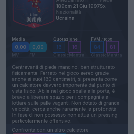
Altezza
Nato il
Piede
189cm
21 Giu 1997
Sx
Nazionalità
Ucraina
Media
Quotazione
FVM
/ 1000
0,00
0,00
16
16
84
81
MV
FM
Classic
Mantra
Classic
Mantra
Centravanti di piede mancino, ben strutturato
fisicamente. Ferrato nel gioco aereo grazie
anche ai suoi 189 centimetri, si presenta come
un calciatore davvero imponente dal punto di
vista fisico. Abile nel gioco spalle alla porta, è
bravo a liberare spazio per i compagni e a
lottare sulle palle vaganti. Non dotato di grande
velocità, cerca anche raramente la profondità.
In fase di non possesso non attua un pressing
Confronta con un altro calciatore