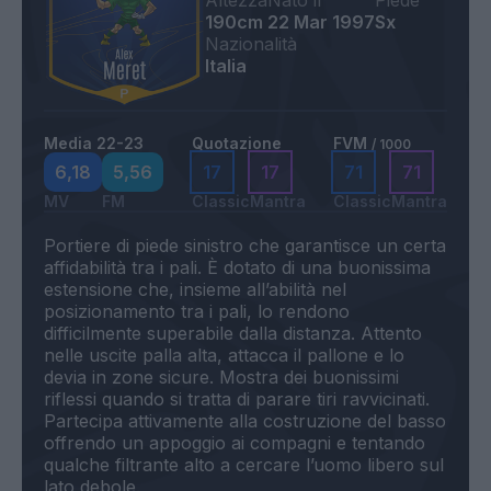
Altezza
Nato il
Piede
190cm
22 Mar 1997
Sx
Nazionalità
Italia
Media 22-23
Quotazione
FVM
/ 1000
6,18
5,56
17
17
71
71
MV
FM
Classic
Mantra
Classic
Mantra
Portiere di piede sinistro che garantisce un certa
affidabilità tra i pali. È dotato di una buonissima
estensione che, insieme all’abilità nel
posizionamento tra i pali, lo rendono
difficilmente superabile dalla distanza. Attento
nelle uscite palla alta, attacca il pallone e lo
devia in zone sicure. Mostra dei buonissimi
riflessi quando si tratta di parare tiri ravvicinati.
Partecipa attivamente alla costruzione del basso
offrendo un appoggio ai compagni e tentando
qualche filtrante alto a cercare l’uomo libero sul