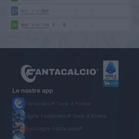
BOL
2-2
NAP
37
NAP
2-0
SAM
38
Le nostre app
Fantacalcio® Serie A Enilive
Leghe Fantacalcio® Serie A Enilive
EuroLeghe Fantacalcio®