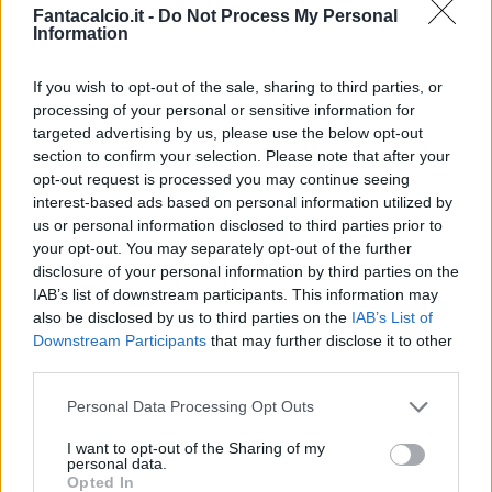
Fantacalcio.it -
Do Not Process My Personal
Information
If you wish to opt-out of the sale, sharing to third parties, or
processing of your personal or sensitive information for
targeted advertising by us, please use the below opt-out
Classic
Mantra
section to confirm your selection. Please note that after your
opt-out request is processed you may continue seeing
interest-based ads based on personal information utilized by
Riepilogo stagione
us or personal information disclosed to third parties prior to
your opt-out. You may separately opt-out of the further
disclosure of your personal information by third parties on the
Titolare
34 - 89
%
IAB’s list of downstream participants. This information may
Entrato
0 - 0
%
also be disclosed by us to third parties on the
IAB’s List of
Downstream Participants
that may further disclose it to other
Squalificato
0 - 0
%
third parties.
Infortunato
0 - 0
%
Personal Data Processing Opt Outs
Inutilizzato
4 - 10
%
I want to opt-out of the Sharing of my
personal data.
Opted In