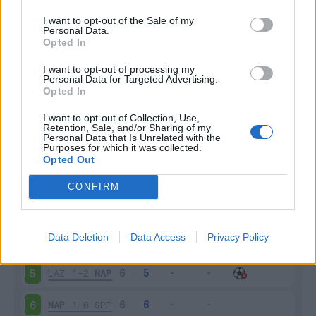
I want to opt-out of the Sale of my
Personal Data.
Opted In
Scarica riepilogo
I want to opt-out of processing my
Scarica
Personal Data for Targeted Advertising.
stagionale
Opted In
I want to opt-out of Collection, Use,
Giornata
Voto
FV
Entrato
Uscito
Bonus/Malus
Retention, Sale, and/or Sharing of my
Personal Data that Is Unrelated with the
VER
2-5
NAP
1
Purposes for which it was collected.
Opted Out
NAP
4-0
MON
2
CONFIRM
FIO
0-0
NAP
3
Data Deletion
Data Access
Privacy Policy
NAP
1-1
LEC
4
LAZ
1-2
NAP
5
NAP
1-0
SPE
6