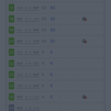
SAM
0-2
NAP
17
NAP
5-1
JUV
18
SAL
0-2
NAP
19
NAP
2-1
ROM
20
SPE
0-3
NAP
21
NAP
3-0
CRE
22
SAS
0-2
NAP
23
EMP
0-2
NAP
24
NAP
0-1
LAZ
25
NAP
2-0
ATA
26