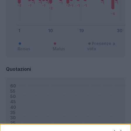
Presenze a
Bonus
Malus
voto
Quotazioni