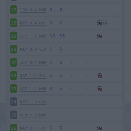
TOR
0-4
NAP
27
NAP
0-4
MIL
28
LEC
1-2
NAP
29
NAP
0-0
VER
30
JUV
0-1
NAP
31
NAP
1-1
SAL
32
UDI
1-1
NAP
33
NAP
1-0
FIO
34
MON
2-0
NAP
35
NAP
3-1
INT
36