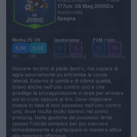
Altezza
Nato il
Piede
177cm
08 Mag 2005
Dx
Nazionalità
Spagna
Media 25-26
Quotazione
FVM
/ 1000
5,50
5,00
5
5
10
10
MV
FM
Classic
Mantra
Classic
Mantra
Giovane terzino di piede destro, ma capace di
agire serenamente su entrambe le corsie
laterali. Esterno di spinta e di ottima qualità,
bravo anche nell'uno contro uno e che
predilige la sovrapposizione in area per arrivare
poi al cross oppure al tiro. Deve migliorare
invece in fase di non possesso nell'uno contro
uno, dove risulta molto istintivo nel primo
pressing. Nella gestione del possesso tenta
spesso l'uscita semplice per poi staccarsi
immediatamente e partecipare in maniera attiva