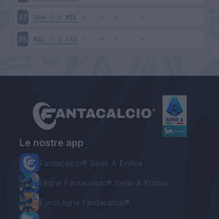
GEN
1-2
MIL
37
MIL
1-2
CAG
38
Le nostre app
Fantacalcio® Serie A Enilive
Leghe Fantacalcio® Serie A Enilive
EuroLeghe Fantacalcio®