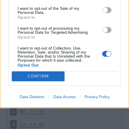
I want to opt-out of the Sale of my
Personal Data.
Opted In
Scarica riepilogo
I want to opt-out of processing my
Scarica
Personal Data for Targeted Advertising.
stagionale
Opted In
I want to opt-out of Collection, Use,
Giornata
Voto
FV
Entrato
Uscito
Bonus/Malus
Retention, Sale, and/or Sharing of my
Personal Data that Is Unrelated with the
MIL
1-2
CRE
1
Purposes for which it was collected.
Opted Out
LEC
0-2
MIL
2
CONFIRM
MIL
1-0
BOL
3
Data Deletion
Data Access
Privacy Policy
UDI
0-3
MIL
4
MIL
2-1
NAP
5
JUV
0-0
MIL
6