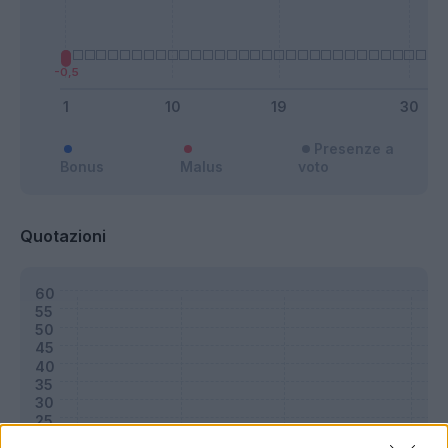
Presenze a
Bonus
Malus
voto
Quotazioni