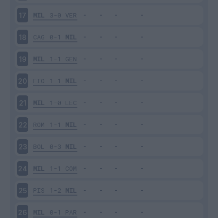
MIL
3-0
VER
17
CAG
0-1
MIL
18
MIL
1-1
GEN
19
FIO
1-1
MIL
20
MIL
1-0
LEC
21
ROM
1-1
MIL
22
BOL
0-3
MIL
23
MIL
1-1
COM
24
PIS
1-2
MIL
25
MIL
0-1
PAR
26