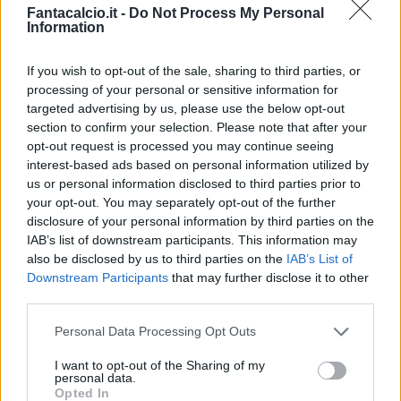
Fantacalcio.it -
Do Not Process My Personal
Information
If you wish to opt-out of the sale, sharing to third parties, or
processing of your personal or sensitive information for
targeted advertising by us, please use the below opt-out
Classic
Mantra
section to confirm your selection. Please note that after your
opt-out request is processed you may continue seeing
interest-based ads based on personal information utilized by
Riepilogo stagione
us or personal information disclosed to third parties prior to
your opt-out. You may separately opt-out of the further
disclosure of your personal information by third parties on the
Titolare
0 - 0
%
IAB’s list of downstream participants. This information may
Entrato
1 - 2
%
also be disclosed by us to third parties on the
IAB’s List of
Downstream Participants
that may further disclose it to other
Squalificato
0 - 0
%
third parties.
Infortunato
0 - 0
%
Personal Data Processing Opt Outs
Inutilizzato
37 - 97
%
I want to opt-out of the Sharing of my
personal data.
Opted In