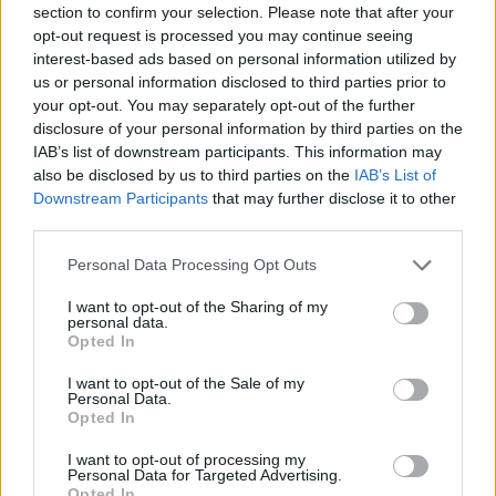
section to confirm your selection. Please note that after your
Entrato
1 - 2
%
opt-out request is processed you may continue seeing
interest-based ads based on personal information utilized by
Squalificato
0 - 0
%
us or personal information disclosed to third parties prior to
Infortunato
0 - 0
%
your opt-out. You may separately opt-out of the further
disclosure of your personal information by third parties on the
Inutilizzato
16 - 42
%
IAB’s list of downstream participants. This information may
also be disclosed by us to third parties on the
IAB’s List of
Downstream Participants
that may further disclose it to other
third parties.
Personal Data Processing Opt Outs
I want to opt-out of the Sharing of my
Scarica riepilogo
personal data.
Scarica
stagionale
Opted In
I want to opt-out of the Sale of my
Giornata
Voto
FV
Entrato
Uscito
Bonus/Malus
Personal Data.
Opted In
FIO
4-2
MIL
1
I want to opt-out of processing my
Personal Data for Targeted Advertising.
MIL
4-5
EMP
2
Opted In