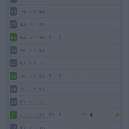
PAL
0-2
MIL
23
MIL
1-1
UDI
24
MIL
2-1
GEN
25
NAP
1-1
MIL
26
MIL
1-0
TOR
27
SAS
2-0
MIL
28
CHI
0-0
MIL
29
MIL
1-1
LAZ
30
ATA
2-1
MIL
31
MIL
1-2
JUV
32