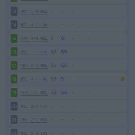
JUV
1-0
MIL
13
MIL
4-1
SAM
14
CAR
0-0
MIL
15
MIL
1-1
VER
16
FRO
2-4
MIL
17
MIL
0-1
BOL
18
ROM
1-1
MIL
19
MIL
2-0
FIO
20
EMP
2-2
MIL
21
MIL
3-0
INT
22