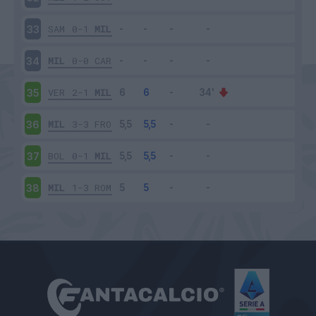
SAM
0-1
MIL
33
MIL
0-0
CAR
34
VER
2-1
MIL
35
MIL
3-3
FRO
36
BOL
0-1
MIL
37
MIL
1-3
ROM
38