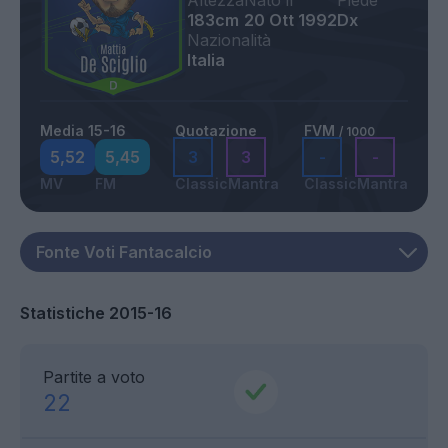
Altezza
Nato il
Piede
183cm
20 Ott 1992
Dx
Nazionalità
Italia
Media 15-16
Quotazione
FVM
/ 1000
5,52
5,45
3
3
-
-
MV
FM
Classic
Mantra
Classic
Mantra
Statistiche 2015-16
Partite a voto
22