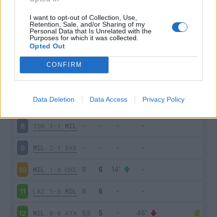
INT
2-1
MIL
3
I want to opt-out of Collection, Use,
Retention, Sale, and/or Sharing of my
Personal Data that Is Unrelated with the
Purposes for which it was collected.
MIL
3-2
PAL
4
Opted Out
UDI
2-3
MIL
5
CONFIRM
GEN
1-0
MIL
6
Data Deletion
Data Access
Privacy Policy
MIL
0-4
NAP
7
TOR
1-1
MIL
8
MIL
2-1
SAS
9
MIL
1-0
CHI
10
LAZ
1-3
MIL
11
MIL
0-0
ATA
12